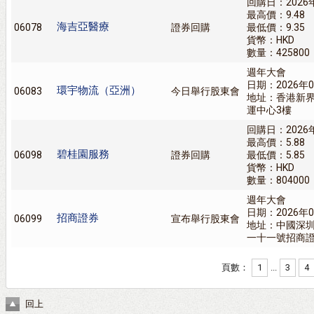
回購日：2026
最高價：9.48
海吉亞醫療
06078
證券回購
最低價：9.35
貨幣：HKD
數量：425800
週年大會
日期：2026年0
環宇物流（亞洲）
06083
今日舉行股東會
地址：香港新界
運中心3樓
回購日：2026
最高價：5.88
碧桂園服務
06098
證券回購
最低價：5.85
貨幣：HKD
數量：804000
週年大會
日期：2026年0
招商證券
06099
宣布舉行股東會
地址：中國深
一十一號招商
頁數：
1
...
3
4
回上