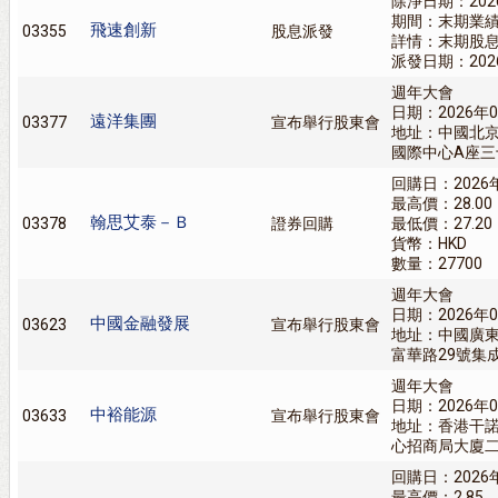
除淨日期：202
期間：末期業
飛速創新
03355
股息派發
詳情：末期股息人
派發日期：202
週年大會
日期：2026年0
遠洋集團
03377
宣布舉行股東會
地址：中國北
國際中心A座三
回購日：2026
最高價：28.00
翰思艾泰－Ｂ
03378
證券回購
最低價：27.20
貨幣：HKD
數量：27700
週年大會
日期：2026年0
中國金融發展
03623
宣布舉行股東會
地址：中國廣
富華路29號集
週年大會
日期：2026年0
中裕能源
03633
宣布舉行股東會
地址：香港干
心招商局大廈
回購日：2026
最高價：2.85