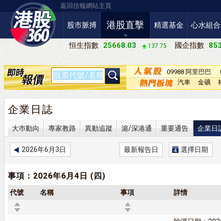
返回信報網站主頁
港股直擊
股市脈搏
精選基金
心水組合
恒生指數
25668.03
國企指數
853
137.75
09988 阿里巴巴
－Ｗ
汽車
金礦
企業日誌
大巿動向
專家教路
異動追蹤
滬/深港通
重要通告
企業日
2026年6月3日
最新報告日
選擇日期
事項：2026年6月4日 (四)
代號
名稱
事項
詳情