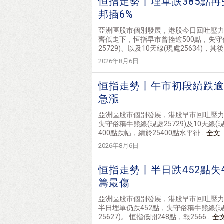
恒指走勢丨埋單跌385點再
邦插6%
亞洲區股市個別發展，港股今日回吐壓
齊低走下，恒指早市曾挫逾500點，失守
25729)、以及10天線(現處25634)，其後.
2026年8月6日
恒指走勢丨午市初段續跌逾4
急漲
亞洲區股市個別發展，港股早市回吐壓力
失守俗稱牛熊線(現處25729)及10天線(
400點跌幅，續於25400點水平徘...
全文
2026年8月6日
恒指走勢丨半日跌452點失
籌最傷
亞洲區股市個別發展，港股早市回吐壓力
半日埋單仍跌452點，失守俗稱牛熊線(現處
25627)。 恒指低開248點，報2566...
全