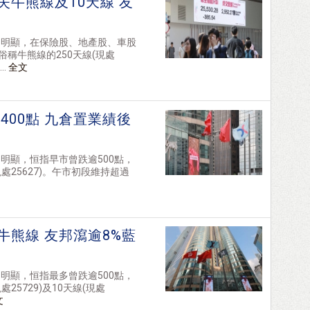
失牛熊線及10天線 友
力明顯，在保險股、地產股、車股
俗稱牛熊線的250天線(現處
..
全文
00點 九倉置業績後
明顯，恒指早市曾跌逾500點，
現處25627)。午市初段維持超過
牛熊線 友邦瀉逾8%藍
明顯，恒指最多曾跌逾500點，
25729)及10天線(現處
文