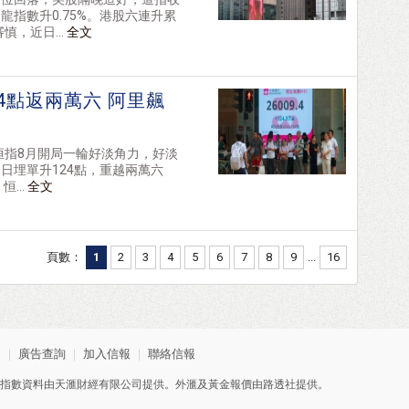
指數升0.75%。港股六連升累
慎，近日...
全文
4點返兩萬六 阿里飆
恒指8月開局一輪好淡角力，好淡
日埋單升124點，重越兩萬六
...
全文
頁數：
1
2
3
4
5
6
7
8
9
...
16
明
｜
廣告查詢
｜
加入信報
｜
聯絡信報
指數資料由天滙財經有限公司提供。外滙及黃金報價由路透社提供。