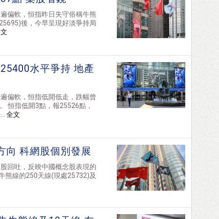
普遍偏軟，恒指昨日失守俗稱牛熊
現處25695)後，今早呈現好淡爭持局
全文
5400水平爭持 地產
普遍偏軟，恒指低開低走，跌幅曾
 恒指低開3點，報25526點，
..
全文
方向 科網股個別發展
美股回吐，反映中國概念股表現的
熊線的250天線(現處25732)及