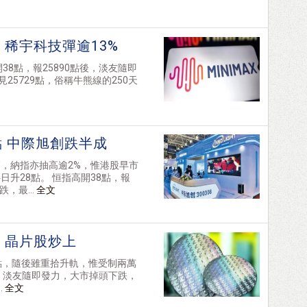
稀宇科技彈逾13%
8點，報25890點後，淡友隨即
25729點，俗稱牛熊線的250天
點 中際旭創跌半成
，納指亦抽高逾2%，惟港股早市
升28點。 恒指高開38點，報
，最...
全文
 晶片股炒上
點，隨後雖重拾升軌，惟受制兩萬
後，淡友隨即發力，大市掉頭下跌，
.
全文