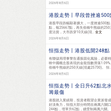
2026年8月6日
港股走勢丨早段曾挫逾500
港股早段跌幅顯著擴大，一度挫逾500點，
點，報25667點，再失俗稱牛熊線的250
度沽貨，大市跌穿10天線(現...
全文
2026年8月6日
恒指走勢丨港股低開248點
有聯儲局理事警告通脹固化風險，必要
映中國概念股表現的金龍指數滑落1.09
俗稱牛熊線的250天線(現處25730)。 恒..
2026年8月6日
恒指走勢丨全日升62點北水
籌最傷
港股踏入業績期，投資者觀望企業派發成
好淡角力，恒指大部分時間在兩萬六關
244點，埋單升62點，續受制兩萬六關。 恒