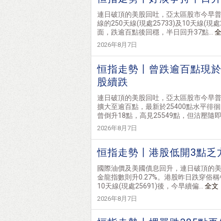
連日破頂的美股回吐，亞太區股市今早
線的250天線(現處25733)及10天線(
面，跌逾百點後回穩，半日回升37點...
2026年8月7日
恒指走勢丨曾跌逾百點現於2
股續跌
連日破頂的美股回吐，亞太區股市今早
擴大至逾百點，最新於25400點水平徘徊。
曾倒升18點，高見25549點，但沽壓隨即.
2026年8月7日
恒指走勢丨港股低開3點乏
國際油價及美國債息回升，連日破頂的
金龍指數則升0.27%。港股昨日跌穿俗稱牛
10天線(現處25691)後，今早續偏...
全文
2026年8月7日