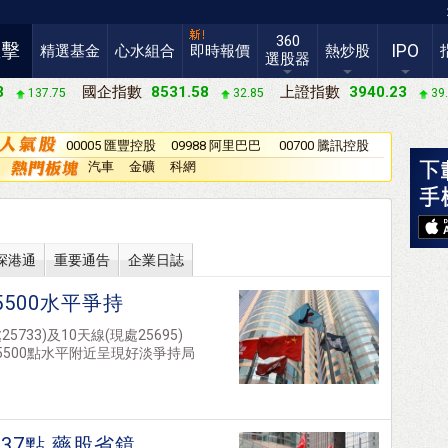
360
直擊
IPO
精選基金
心水組合
即時報價
熱炒股
選股器
3
國企指數
8531.58
上證指數
3940.23
137.75
32.85
39
00005 匯豐控股
09988 阿里巴巴
00700 騰訊控股
－Ｗ
汽車
金礦
科網
深港通
重要通告
企業日誌
500水平爭持
33)及10天線(現處25695)
500點水平附近呈現好淡爭持局
37點 藥股省鏡