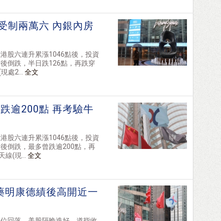
受制兩萬六 內銀內房
港股六連升累漲1046點後，投資
後倒跌，半日跌126點，再跌穿
處2...
全文
逾200點 再考驗牛
港股六連升累漲1046點後，投資
後倒跌，最多曾跌逾200點，再
(現...
全文
 藥明康德績後高開近一
高位回落，美股隔晚造好，道指收