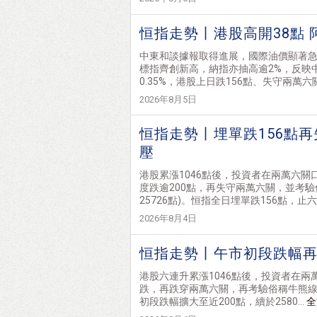
恒指走勢丨港股高開38點 
中東和談據報取得進展，國際油價顯著
標指齊創新高，納指亦抽高逾2%，反映
0.35%，港股上日跌156點、失守兩萬六關
2026年8月5日
恒指走勢丨埋單跌156點再
壓
港股累漲1046點後，投資者在兩萬六
度跌逾200點，再失守兩萬六關，並考驗
25726點)。恒指全日埋單跌156點，止六連
2026年8月4日
恒指走勢丨午市初段跌幅再
港股六連升累漲1046點後，投資者在
跌，再跌穿兩萬六關，再考驗俗稱牛熊線的2
初段跌幅擴大至近200點，續於2580...
全