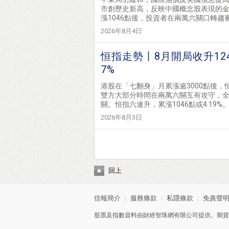
市創歷史新高，反映中國概念股表現的金龍
漲1046點後，投資者在兩萬六關口轉趨審
2026年8月4日
恒指走勢丨8月開局收升12
7%
港股在「七翻身」月累漲逾3000點後，
雙方大部分時間在兩萬六關互有攻守，全
關。恒指六連升，累漲1046點或4.19%。 恒
2026年8月3日
回上
信報簡介
｜
服務條款
｜
私隱條款
｜
免責聲
股票及指數資料由財經智珠網有限公司提供。期貨