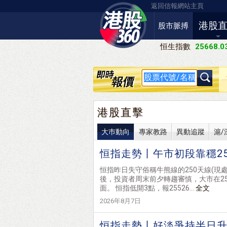
返回信報網站主頁
港股
股市脈搏
恒生指數
25668.0
港股直擊
大巿動向
專家教路
異動追蹤
滬/
恒指走勢丨午市初段靠穩25
恒指昨日失守俗稱牛熊線的250天線(現處257
後，投資者周末前夕轉趨審慎，大市在25
面。 恒指低開3點，報25526...
全文
2026年8月7日
恒指走勢丨好淡爭持半日升