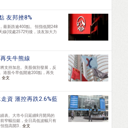
點 友邦挫8%
最新跌逾400點。 恒指低開248
天線(現處25729)後，淡友加大力
 再失牛熊線
時將支持加息。美股個別發展，反
%。港股今早低開逾200點，再失
.
全文
走資 滙控再跌2.6%藍
績表。大市今日延續8月開局的
口前窄幅拉鋸，全日高低波幅只有
指高開3...
全文