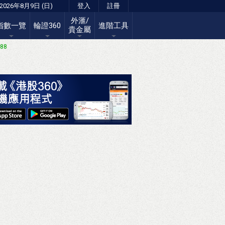
2026年8月9日 (日)
登入
註冊
外滙/
指數一覽
輪證360
進階工具
貴金屬
.88