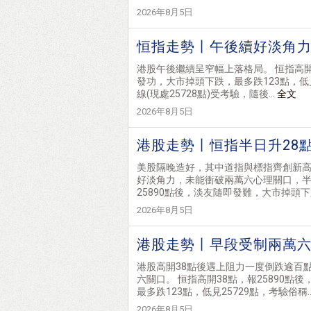
2026年8月5日
恒指走勢丨午後續好淡角力 
港股午後繼續呈窄幅上落格局。 恒指高開3
發功，大市掉頭下跌，最多跌123點，低見
線(現處25728點)受考驗，隨後...
全文
2026年8月5日
港股走勢丨恒指半日升28
美股隔晚造好，其中道指與標指齊創新高
好淡角力，未能衝破兩萬六心理關口，半日
25890點後，淡友隨即發難，大市掉頭下跌
2026年8月5日
港股走勢丨早段受制兩萬六
港股高開38點後遇上阻力一度倒跌逾百
六關口。 恒指高開38點，報25890點
最多跌123點，低見25729點，考驗俗稱..
2026年8月5日