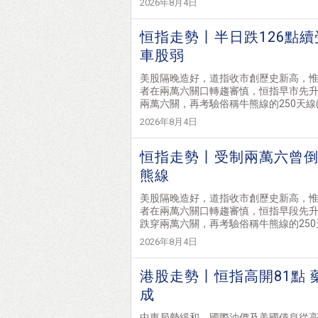
2026年8月4日
恒指走勢丨半日跌126點續
車股弱
美股隔晚造好，道指收市創歷史新高，惟
者在兩萬六關口轉趨審慎，恒指早市先升
兩萬六關，再考驗俗稱牛熊線的250天線(現
2026年8月4日
恒指走勢丨受制兩萬六曾倒跌
熊線
美股隔晚造好，道指收市創歷史新高，惟
者在兩萬六關口轉趨審慎，恒指早段先升
跌穿兩萬六關，再考驗俗稱牛熊線的250天線
2026年8月4日
港股走勢丨恒指高開81點
成
中東局勢緩和，國際油價及美國債息從