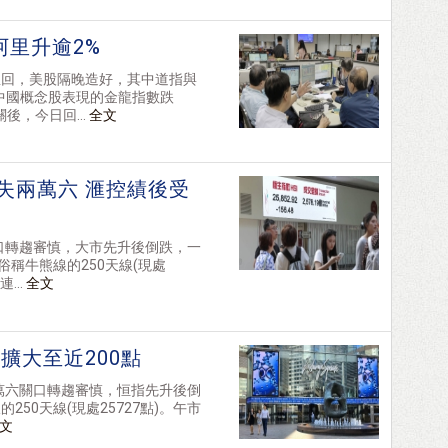
阿里升逾2%
急回，美股隔晚造好，其中道指與
中國概念股表現的金龍指數跌
後，今日回...
全文
失兩萬六 滙控績後受
關口轉趨審慎，大市先升後倒跌，一
俗稱牛熊線的250天線(現處
...
全文
擴大至近200點
兩萬六關口轉趨審慎，恒指先升後倒
50天線(現處25727點)。午市
文