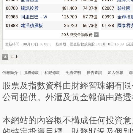
騰訊控股
碧桂園
00700
481.400
74.37億
02007
阿里巴巴－Ｗ
金輝控
09988
126.700
67.73億
09993
建滔積層板
國泰君
01888
35.720
66.73億
01788
20大成交金額股份
更新時間：08月10日 16:08； 藍籌股、國企指數成份股：08月10日 16:08（延
回上
信報簡介
｜
服務條款
｜
私隱條款
｜
免責聲明
｜
廣告查詢
｜
加入信報
｜
聯
股票及指數資料由財經智珠網有限
公司提供。外滙及黃金報價由路透
本網站的內容概不構成任何投資意
的特定投資目標、財務狀況及個別