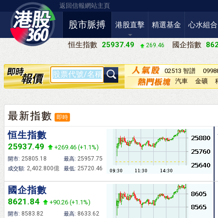
返回信報網站主頁
股市脈搏
港股直擊
精選基金
心水組合
恒生指數
25937.49
國企指數
862
269.46
02513 智譜
099
－Ｗ
汽車
金礦
最新指數
即時
恒生指數
25937.49
+269.46 (+1.1%)
25805.18
25957.75
開市:
最高:
2,402.800億
25720.46
成交額:
最低:
國企指數
8621.84
+90.26 (+1.1%)
8583.82
8633.62
開市:
最高: