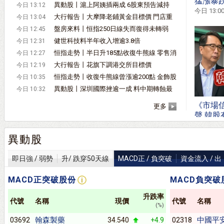
猛漲暴跌 
異動股丨滬上阿姨插兩成 6股東預告減持
今日 13:12
今日 13:0
3.5%股權
大行報告丨大摩降老鋪黃金目標價 門店重
今日 13:04
現排隊人潮
盤房來料丨恒指250日線失而復得未轉弱
今日 12:45
健世科技料半年收入增逾3.8倍
今日 12:31
恒指走勢丨半日升185點收復牛熊線 零售消
今日 12:27
費股落鑊
大行報告丨花旗下調港交所目標價
今日 12:19
恒指走勢丨收復牛熊線曾漲逾200點 金飾股
今日 10:35
藥股省鏡
異動股丨深圳國際挫逾一成 料中期轉蝕最
今日 10:32
多2.4億
《市場信
更多
聲 韓股
2026年8
異動股
即日強 / 弱勢
升/ 跌穿50天線
MACD正 / 負突破
資金流入 / 出
MACD正突破股份
MACD負突破
升跌率
代號
名稱
現價
代號
名稱
(%)
翰森製藥
中國平
03692
34.540
+4.9
02318