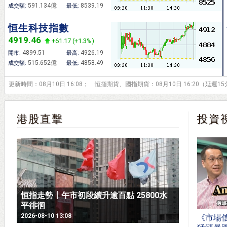
591.134億
8539.19
成交額:
最低:
恒生科技指數
4919.46
+61.17 (+1.3%)
4899.51
4926.19
開市:
最高:
515.652億
4858.49
成交額:
最低:
更新時間：08月10日 16:08； 恒指期貨、國指期貨：08月10日 16:20（延遲1
港股直擊
投資
恒指走勢丨午市初段續升逾百點 25800水
平徘徊
2026-08-10 13:08
《市場信