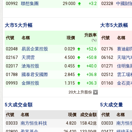
聯想集團
中國財
00992
29.000
+3.2
02328
大市5大升幅
大市5大跌幅
升跌率
代號
名稱
現價
代號
名稱
(%)
易居企業控股
賽迪顧
02048
0.029
+52.6
02176
天潤雲
天瑞汽
02167
4.500
+50.8
06162
滄海控股
佳明集
02017
0.455
+40.0
01271
國泰君安國際
雲工場
01788
2.845
+36.8
02512
金輝控股
金石資
09993
1.315
+36.3
01160
20大上升股份
5大成交金額
5大成交量
代號
名稱
現價
成交金額
代號
名稱
南方恒生科技
南方恒
03033
4.820
158.42億
03033
盈富基金
經緯天
02800
26.420
133.00億
02477