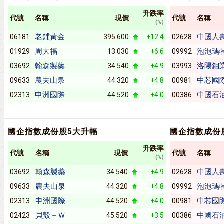
升跌率
代號
名稱
現價
代號
名稱
(%)
老鋪黃金
中國人
06181
395.600
+12.4
02628
周大福
泡泡瑪
01929
13.030
+6.6
09992
翰森製藥
洛陽鉬
03692
34.540
+4.9
03993
農夫山泉
中芯國
09633
44.320
+4.8
00981
申洲國際
中國石
02313
44.520
+4.0
00386
國企指數成份股5大升幅
國企指數成份
升跌率
代號
名稱
現價
代號
名稱
(%)
翰森製藥
中國人
03692
34.540
+4.9
02628
農夫山泉
泡泡瑪
09633
44.320
+4.8
09992
申洲國際
中芯國
02313
44.520
+4.0
00981
貝殼－Ｗ
中國石
02423
45.520
+3.5
00386