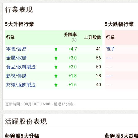
行業表現
5大升幅行業
5大跌幅行業
升跌率
行業
上升股數
行業
(%)
零售/貿易
電子
+4.7
41
金屬/採礦
---
+3.0
56
食品/飲料製造
---
+2.0
50
影視/傳媒
---
+1.8
28
紡織/服飾製造
---
+1.6
40
更新時間：08月10日 16:08（延遲15分鐘）
活躍股份表現
藍籌股5大升幅
藍籌股5大跌