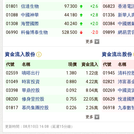
信達生物
香港電
01801
97.300
+2.6
06823
中國神華
新華人
01088
44.180
+2.8
01336
海豐國際
中國燃
01308
40.240
+2.0
00384
科倫博泰生物
網易雲
06990
528.500
-2.0
09899
更多
資金流入股份
資金流出股份
代號
名稱
現價
資金流入
代號
名稱
嘀嗒出行
清科控
02559
1.380
1.22億
01945
時富投資
沛富基
01049
0.880
4.22萬
02821
華鼎控股
中國資
03398
0.092
8.04萬
00269
修身堂控股
悅達國
08200
0.755
22.05萬
00629
慕尚集團控股
九泰數
01817
0.226
2.26萬
06918
更多
更新時間：08月10日 16:08（延遲15分鐘）