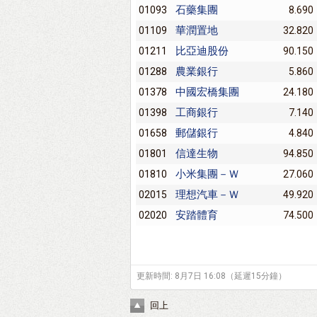
石藥集團
01093
8.690
華潤置地
01109
32.820
比亞迪股份
01211
90.150
農業銀行
01288
5.860
中國宏橋集團
01378
24.180
工商銀行
01398
7.140
郵儲銀行
01658
4.840
信達生物
01801
94.850
小米集團－Ｗ
01810
27.060
理想汽車－Ｗ
02015
49.920
安踏體育
02020
74.500
更新時間: 8月7日 16:08（延遲15分鐘）
回上