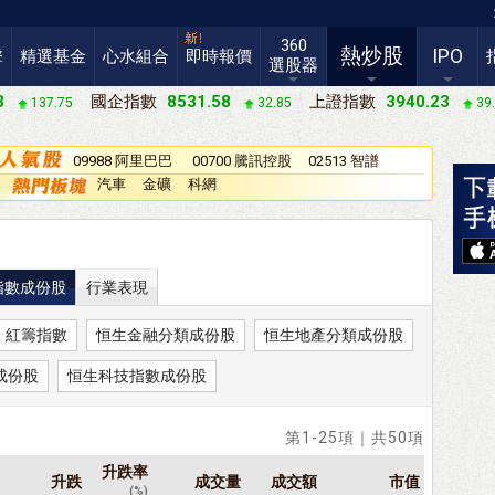
360
熱炒股
IPO
擊
精選基金
心水組合
即時報價
選股器
3
國企指數
8531.58
上證指數
3940.23
137.75
32.85
39
09988 阿里巴巴
00700 騰訊控股
02513 智譜
－Ｗ
汽車
金礦
科網
指數成份股
行業表現
紅籌指數
恒生金融分類成份股
恒生地產分類成份股
成份股
恒生科技指數成份股
第1-25項｜共50項
升跌率
升跌
成交量
成交額
市值
(%)