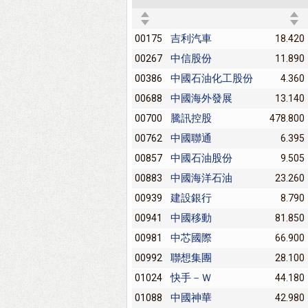
吉利汽車
00175
18.420
中信股份
00267
11.890
中國石油化工股份
00386
4.360
中國海外發展
00688
13.140
騰訊控股
00700
478.800
中國聯通
00762
6.395
中國石油股份
00857
9.505
中國海洋石油
00883
23.260
建設銀行
00939
8.790
中國移動
00941
81.850
中芯國際
00981
66.900
聯想集團
00992
28.100
快手－Ｗ
01024
44.180
中國神華
01088
42.980