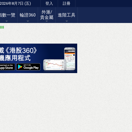
2026年8月7日 (五)
登入
註冊
外滙/
指數一覽
輪證360
進階工具
貴金屬
.88