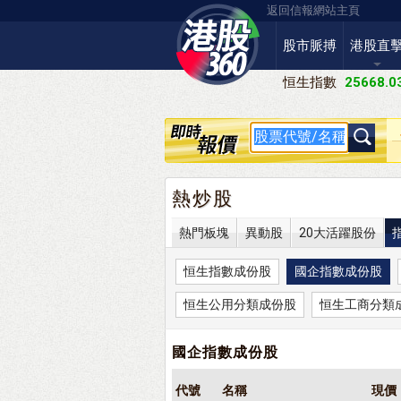
返回信報網站主頁
股市脈搏
港股直
恒生指數
25668.0
熱炒股
熱門板塊
異動股
20大活躍股份
恒生指數成份股
國企指數成份股
恒生公用分類成份股
恒生工商分類
國企指數成份股
代號
名稱
現價