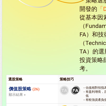
「策略選
開發的
「
從基本因
（Fundame
FA）和
（Technic
TA）的
投資策略
考。
選股策略
策略技巧
估值相對恒指
價值股策略
(26)
有盈利增長，
顯示結果 »
低
有較強資產負