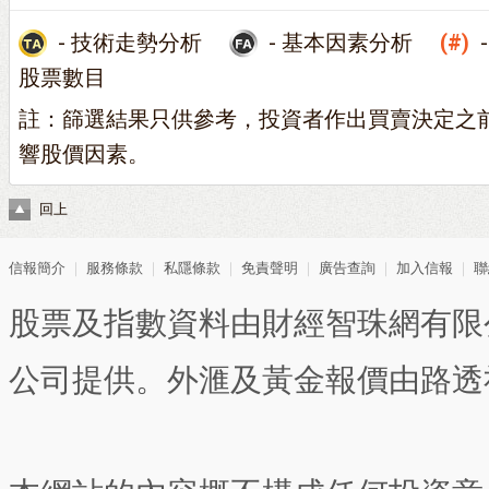
- 技術走勢分析
- 基本因素分析
(#)
股票數目
註：篩選結果只供參考，投資者作出買賣決定之
響股價因素。
回上
信報簡介
｜
服務條款
｜
私隱條款
｜
免責聲明
｜
廣告查詢
｜
加入信報
｜
聯
股票及指數資料由財經智珠網有限
公司提供。外滙及黃金報價由路透