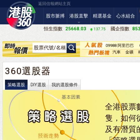
返回信報網站主頁
股市脈搏
港股直擊
精選基金
心水組合
恒生指數
25668.03
國企指數
853
137.75
09988 阿里巴巴
－Ｗ
汽車
金礦
360選股器
策略選股
DIY選股
我的選股條件
全港股票數
隻，如何
及有潛質