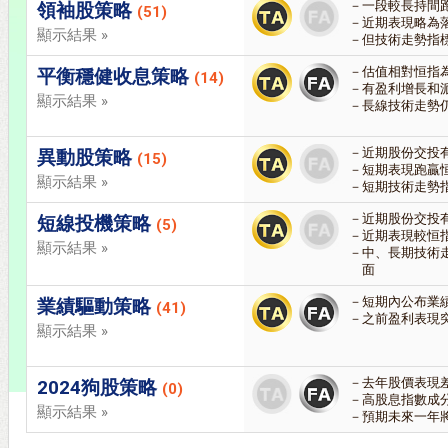
一段較長持間
領袖股策略
(51)
近期表現略為
顯示結果 »
但技術走勢指
估值相對恒指
平衡穩健收息策略
(14)
有盈利增長和
顯示結果 »
長線技術走勢
近期股份交投
異動股策略
(15)
短期表現跑贏
顯示結果 »
短期技術走勢
近期股份交投
短線投機策略
(5)
近期表現較恒
顯示結果 »
中、長期技術
面
短期內公布業
業績驅動策略
(41)
之前盈利表現
顯示結果 »
去年股價表現
2024狗股策略
(0)
高股息指數成
顯示結果 »
預期未來一年