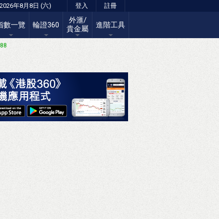
2026年8月8日 (六)
登入
註冊
外滙/
指數一覽
輪證360
進階工具
貴金屬
.88