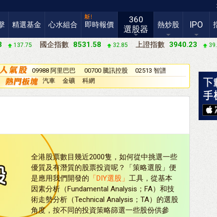
360
IPO
擊
精選基金
心水組合
即時報價
熱炒股
選股器
3
國企指數
8531.58
上證指數
3940.23
137.75
32.85
39
09988 阿里巴巴
00700 騰訊控股
02513 智譜
－Ｗ
汽車
金礦
科網
全港股票數目幾近2000隻，如何從中挑選一些
優質及有潛質的股票投資呢？「策略選股」便
是應用我們開發的
「DIY選股」
工具，從基本
因素分析（Fundamental Analysis；FA）和技
術走勢分析（Technical Analysis；TA）的選股
角度，按不同的投資策略篩選一些股份供參