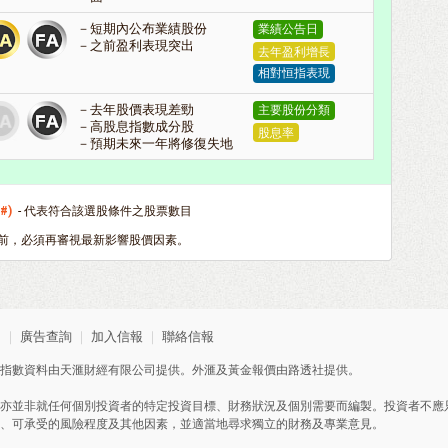
短期內公布業績股份
業績公告日
之前盈利表現突出
去年盈利增長
相對恒指表現
去年股價表現差勁
主要股份分類
高股息指數成分股
股息率
預期未來一年將修復失地
(#)
- 代表符合該選股條件之股票數目
前，必須再審視最新影響股價因素。
明
｜
廣告查詢
｜
加入信報
｜
聯絡信報
指數資料由天滙財經有限公司提供。外滙及黃金報價由路透社提供。
亦並非就任何個別投資者的特定投資目標、財務狀況及個別需要而編製。投資者不應
、可承受的風險程度及其他因素，並適當地尋求獨立的財務及專業意見。