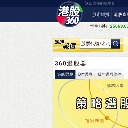
返回信報網站主頁
股市脈搏
港股直
恒生指數
25668.0
360選股器
策略選股
DIY選股
我的選股條件