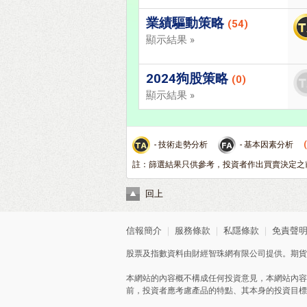
業績驅動策略
(54)
顯示結果 »
2024狗股策略
(0)
顯示結果 »
- 技術走勢分析
- 基本因素分析
註：篩選結果只供參考，投資者作出買賣決定之
回上
信報簡介
｜
服務條款
｜
私隱條款
｜
免責聲
股票及指數資料由財經智珠網有限公司提供。期貨
本網站的內容概不構成任何投資意見，本網站內容
前，投資者應考慮產品的特點、其本身的投資目標