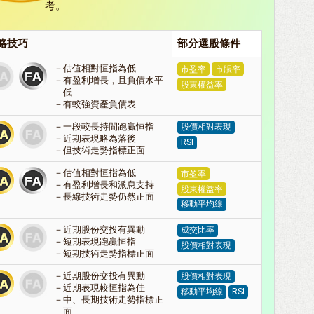
考。
略技巧
部分選股條件
估值相對恒指為低
市盈率
市賬率
有盈利增長，且負債水平
股東權益率
低
有較強資產負債表
一段較長持間跑贏恒指
股價相對表現
近期表現略為落後
RSI
但技術走勢指標正面
估值相對恒指為低
市盈率
有盈利增長和派息支持
股東權益率
長線技術走勢仍然正面
移動平均線
近期股份交投有異動
成交比率
短期表現跑贏恒指
股價相對表現
短期技術走勢指標正面
近期股份交投有異動
股價相對表現
近期表現較恒指為佳
移動平均線
RSI
中、長期技術走勢指標正
面