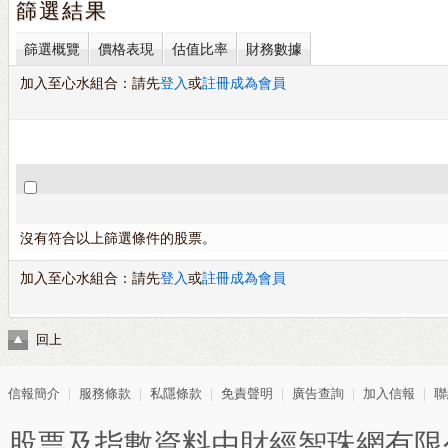
篩選結果
篩選概覽
價格表現
估值比率
財務數據
加入至心水組合：請先
登入
或
註冊成為會員
沒有符合以上篩選條件的股票。
加入至心水組合：請先
登入
或
註冊成為會員
回上
信報簡介
｜
服務條款
｜
私隱條款
｜
免責聲明
｜
廣告查詢
｜
加入信報
｜
聯
股票及指數資料由財經智珠網有限