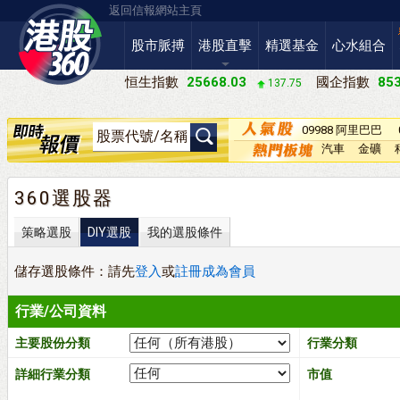
返回信報網站主頁
股市脈搏
港股直擊
精選基金
心水組合
恒生指數
25668.03
國企指數
853
137.75
09988 阿里巴巴
－Ｗ
汽車
金礦
360選股器
策略選股
DIY選股
我的選股條件
儲存選股條件：請先
登入
或
註冊成為會員
行業/公司資料
主要股份分類
行業分類
詳細行業分類
市值