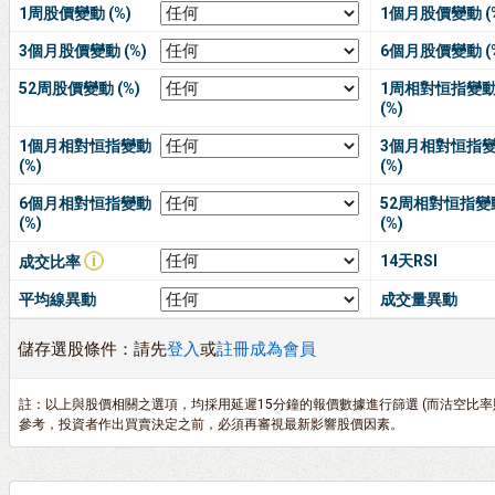
1周股價變動 (%)
1個月股價變動 (
3個月股價變動 (%)
6個月股價變動 (
52周股價變動 (%)
1周相對恒指變
(%)
1個月相對恒指變動
3個月相對恒指
(%)
(%)
6個月相對恒指變動
52周相對恒指變
(%)
(%)
14天RSI
成交比率
平均線異動
成交量異動
儲存選股條件：請先
登入
或
註冊成為會員
註：以上與股價相關之選項，均採用延遲15分鐘的報價數據進行篩選 (而沽空比
參考，投資者作出買賣決定之前，必須再審視最新影響股價因素。