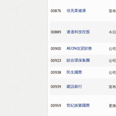
佳兆業健康
00876
宣布
連達科技控股
00889
今日
AEON信貸財務
00900
公司
綜合環保集團
00923
公司
民生國際
00938
公司
建設銀行
00939
宣布
世紀娛樂國際
00959
更換