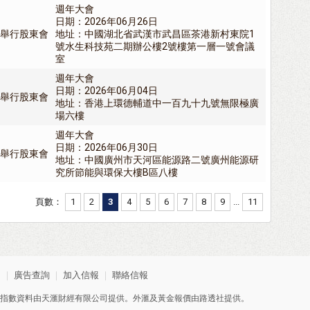
週年大會
日期：2026年06月26日
舉行股東會
地址：中國湖北省武漢市武昌區茶港新村東院1
號水生科技苑二期辦公樓2號樓第一層一號會議
室
週年大會
日期：2026年06月04日
舉行股東會
地址：香港上環德輔道中一百九十九號無限極廣
場六樓
週年大會
日期：2026年06月30日
舉行股東會
地址：中國廣州市天河區能源路二號廣州能源研
究所節能與環保大樓B區八樓
頁數：
1
2
3
4
5
6
7
8
9
...
11
明
｜
廣告查詢
｜
加入信報
｜
聯絡信報
指數資料由天滙財經有限公司提供。外滙及黃金報價由路透社提供。