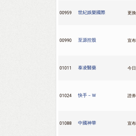
世紀娛樂國際
00959
更換
至源控股
00990
宣布
泰凌醫藥
01011
今日
快手－Ｗ
01024
證券
中國神華
01088
宣布