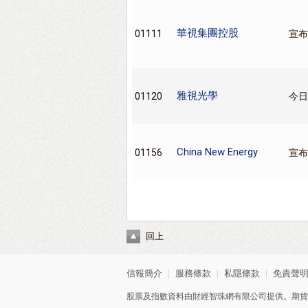
華視集團控股
01111
宣布
雅視光學
01120
今日
China New Energy
01156
宣布
回上
信報簡介
｜
服務條款
｜
私隱條款
｜
免責聲
股票及指數資料由財經智珠網有限公司提供。期貨