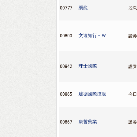
網龍
00777
股息
文遠知行－Ｗ
00800
證券
理士國際
00842
證券
建德國際控股
00865
今日
康哲藥業
00867
證券