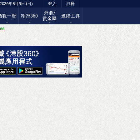
2026年8月9日 (日)
登入
註冊
外滙/
指數一覽
輪證360
進階工具
貴金屬
.88