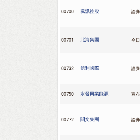
騰訊控股
00700
證券
北海集團
00701
今日
信利國際
00732
證券
水發興業能源
00750
宣布
閱文集團
00772
證券