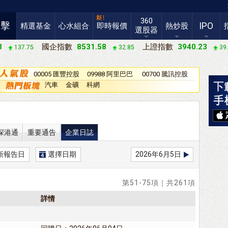
360
直擊
IPO
精選基金
心水組合
即時報價
熱炒股
選股器
3
國企指數
8531.58
上證指數
3940.23
137.75
32.85
39
00005 匯豐控股
09988 阿里巴巴
00700 騰訊控股
－Ｗ
汽車
金礦
科網
深港通
重要通告
企業日誌
新報告日
選擇日期
2026年6月5日
第51-75項｜共261項
詳情