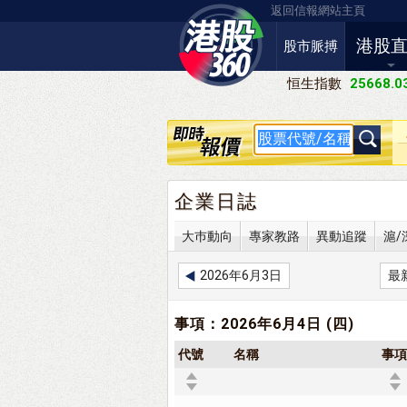
返回信報網站主頁
港股
股市脈搏
恒生指數
25668.0
企業日誌
大巿動向
專家教路
異動追蹤
滬/
2026年6月3日
最
事項：2026年6月4日 (四)
代號
名稱
事項