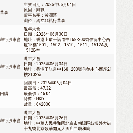
生效日期：2026年06月04日
原因：辭職
董事
董事名字：黃潤濱
職位：獨立非執行董事
週年大會
日期：2026年06月30日
舉行股東會
地址：香港上環干諾道中168-200號信德中心西
座15樓1501、1502、1510、1511、1512A及
1512B室
週年大會
日期：2026年06月04日
舉行股東會
地址：香港干諾道中168–200號信德中心西座21
樓2102室
回購日：2026年06月04日
最高價：47.32
回購
最低價：46.04
貨幣：HKD
數量：642000
週年大會
日期：2026年06月26日
舉行股東會
地址：中華人民共和國北京市朝陽區鼓樓外大街
十九號北京歌華開元大酒店二層和廳