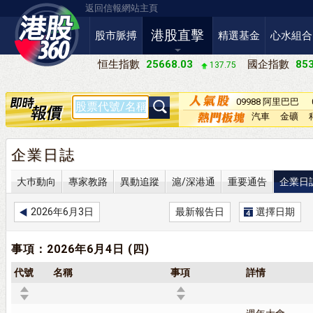
返回信報網站主頁
港股直擊
股市脈搏
精選基金
心水組合
恒生指數
25668.03
國企指數
853
137.75
09988 阿里巴巴
－Ｗ
汽車
金礦
企業日誌
大巿動向
專家教路
異動追蹤
滬/深港通
重要通告
企業日
2026年6月3日
最新報告日
選擇日期
事項：2026年6月4日 (四)
代號
名稱
事項
詳情