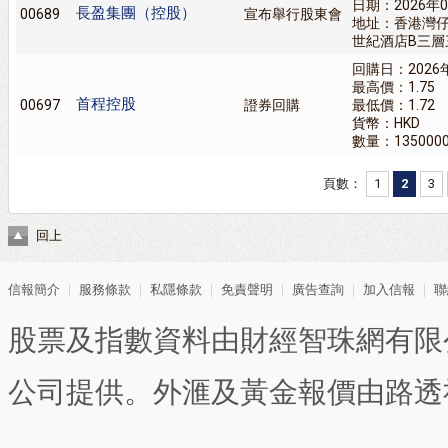
日期：2026年0
長盈集團（控股）
00689
宣布舉行股東會
地址：香港灣
世紀酒店B三層
回購日：2026
最高價：1.75
首程控股
00697
證券回購
最低價：1.72
貨幣：HKD
數量：135000
頁數：
1
2
3
回上
信報簡介
｜
服務條款
｜
私隱條款
｜
免責聲明
｜
廣告查詢
｜
加入信報
｜
聯
股票及指數資料由財經智珠網有限
公司提供。外滙及黃金報價由路透