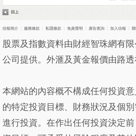
回上
信報簡介
｜
服務條款
｜
私隱條款
｜
免責聲明
｜
廣告查詢
｜
加入信報
｜
聯
股票及指數資料由財經智珠網有限
公司提供。外滙及黃金報價由路透
本網站的內容概不構成任何投資意
的特定投資目標、財務狀況及個別
進行投資。在作出任何投資決定前