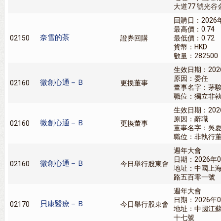
大道77 號光谷金
回購日：2026
最高價：0.74
奈雪的茶
02150
證券回購
最低價：0.72
貨幣：HKD
數量：282500
生效日期：202
原因：委任
微創心通－Ｂ
02160
更換董事
董事名字：茅
職位：獨立非
生效日期：202
原因：辭職
微創心通－Ｂ
02160
更換董事
董事名字：吳
職位：非執行
週年大會
日期：2026年0
微創心通－Ｂ
02160
今日舉行股東會
地址：中國上
路五百零一號
週年大會
日期：2026年0
貝康醫療－Ｂ
02170
今日舉行股東會
地址：中國江
十七號