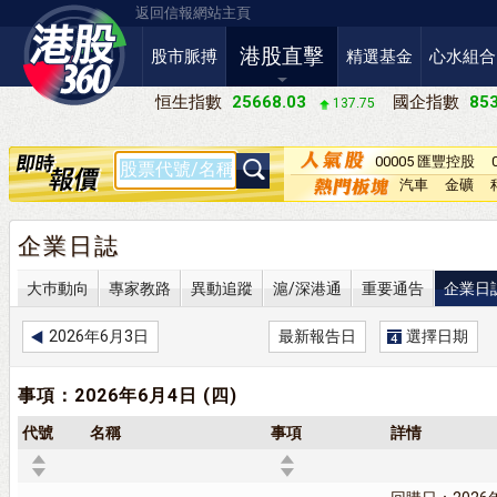
返回信報網站主頁
港股直擊
股市脈搏
精選基金
心水組合
恒生指數
25668.03
國企指數
853
137.75
00005 匯豐控股
汽車
金礦
企業日誌
大巿動向
專家教路
異動追蹤
滬/深港通
重要通告
企業日
2026年6月3日
最新報告日
選擇日期
事項：2026年6月4日 (四)
代號
名稱
事項
詳情