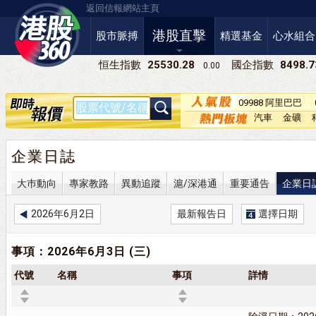
返回信報網站主頁
港股直擊
股市脈搏
精選基金
心水組合
恒生指數
25530.28
國企指數
8498.7
0.00
09988 阿里巴巴
－Ｗ
汽車
金礦
企業日誌
大巿動向
專家教路
異動追蹤
滬/深港通
重要通告
企業日
2026年6月2日
最新報告日
選擇日期
事項：2026年6月3日 (三)
代號
名稱
事項
詳情