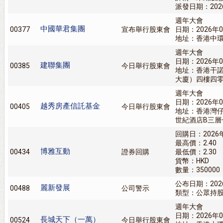
派發日期：202
週年大會
中國華君集團
00377
宣布舉行股東會
日期：2026年0
地址：香港中環
週年大會
日期：2026年0
建聯集團
00385
今日舉行股東會
地址：香港干
大廈）四樓四零
週年大會
日期：2026年0
越秀房產信託基金
00405
今日舉行股東會
地址：香港灣
世紀酒店B三層
回購日：2026
最高價：2.40
博雅互動
00434
證券回購
最低價：2.30
貨幣：HKD
數量：350000
公布日期：202
麗新發展
00488
公司警示
類型：公眾持
週年大會
日期：2026年0
長城天下（一萬）
00524
今日舉行股東會