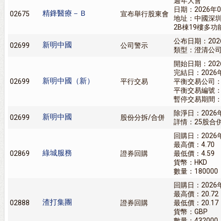
週年大會
日期：2026年0
精鋒醫療－Ｂ
02675
宣布舉行股東會
地址：中國深
2B棟19樓多功
公布日期：202
新明中國
02699
公司警示
類型：澄清公
開始日期：202
完結日：2026
新明中國（新）
02699
平行交易
平衡交易公司
平衡交易編號：2
暫停交易期間：202
除淨日：2026
新明中國
02699
股份分拆/合併
詳情：25股合
回購日：2026
最高價：4.70
綠城服務
02869
證券回購
最低價：4.59
貨幣：HKD
數量：180000
回購日：2026
最高價：20.72
渣打集團
02888
證券回購
最低價：20.17
貨幣：GBP
數量：432000