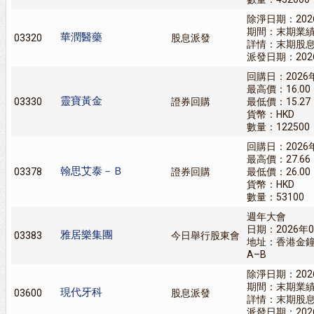
除淨日期：202
期間：末期業
華潤醫藥
03320
股息派發
詳情：末期股息人
派發日期：202
回購日：2026
最高價：16.00
靈寶黃金
03330
證券回購
最低價：15.27
貨幣：HKD
數量：122500
回購日：2026
最高價：27.66
翰思艾泰－Ｂ
03378
證券回購
最低價：26.00
貨幣：HKD
數量：53100
週年大會
日期：2026年0
雅居樂集團
03383
今日舉行股東會
地址：香港金鐘
A–B
除淨日期：202
期間：末期業
現代牙科
03600
股息派發
詳情：末期股息0
派發日期：202