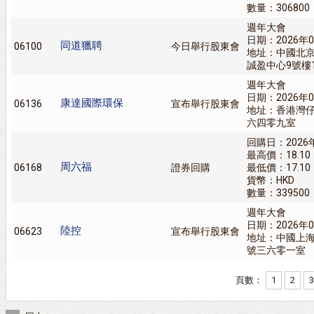
數量：306800
週年大會
日期：2026年0
同道獵聘
06100
今日舉行股東會
地址：中國北京
誠盈中心9號樓
週年大會
日期：2026年0
康達國際環保
06136
宣布舉行股東會
地址：香港灣
六四零九室
回購日：2026
最高價：18.10
周六福
06168
證券回購
最低價：17.10
貨幣：HKD
數量：339500
週年大會
日期：2026年0
陸控
06623
宣布舉行股東會
地址：中國上
號三六零一室
頁數：
1
2
3