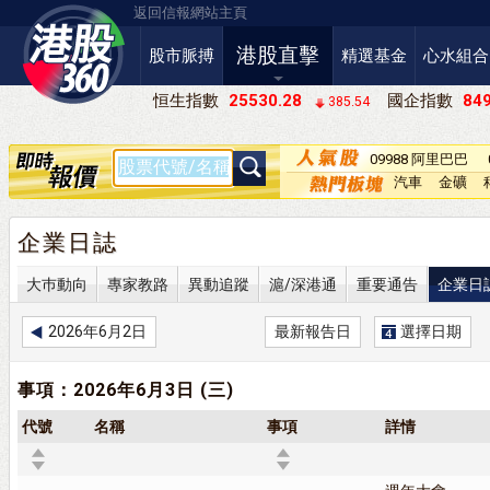
返回信報網站主頁
港股直擊
股市脈搏
精選基金
心水組合
恒生指數
25530.28
國企指數
849
385.54
09988 阿里巴巴
－Ｗ
汽車
金礦
企業日誌
大巿動向
專家教路
異動追蹤
滬/深港通
重要通告
企業日
2026年6月2日
最新報告日
選擇日期
事項：2026年6月3日 (三)
代號
名稱
事項
詳情