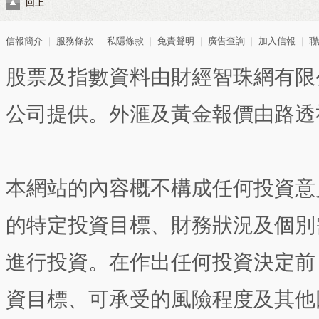
回上
信報簡介
｜
服務條款
｜
私隱條款
｜
免責聲明
｜
廣告查詢
｜
加入信報
｜
聯
股票及指數資料由財經智珠網有限
公司提供。外滙及黃金報價由路透
本網站的內容概不構成任何投資意
的特定投資目標、財務狀況及個別
進行投資。在作出任何投資決定前
資目標、可承受的風險程度及其他