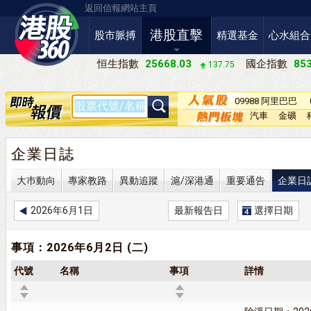
返回信報網站主頁
港股直擊
股市脈搏
精選基金
心水組合
恒生指數
25668.03
國企指數
853
137.75
09988 阿里巴巴
－Ｗ
汽車
金礦
企業日誌
大巿動向
專家教路
異動追蹤
滬/深港通
重要通告
企業日
2026年6月1日
最新報告日
選擇日期
事項：2026年6月2日 (二)
代號
名稱
事項
詳情