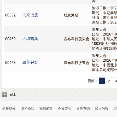
閣
除淨日期：202
期間：末期業
北京控股
00392
股息派發
詳情：末期股息0
派發日期：202
週年大會
日期：2026年0
四環醫藥
00460
宣布舉行股東會
地址：中華人
1003號 大
頓酒店4樓啟航
週年大會
日期：2026年0
紛美包裝
00468
宣布舉行股東會
地址：中國北京
層本公司總部
頁數：
1
2
3
回上
信報簡介
｜
服務條款
｜
私隱條款
｜
免責聲明
｜
廣告查詢
｜
加入信報
｜
聯