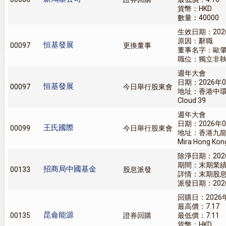
貨幣：HKD
數量：40000
生效日期：202
原因：辭職
恒基發展
00097
更換董事
董事名字：歐
職位：獨立非
週年大會
日期：2026年0
恒基發展
00097
今日舉行股東會
地址：香港中環美利
Cloud 39
週年大會
日期：2026年0
王氏國際
00099
今日舉行股東會
地址：香港九龍
Mira Hong
除淨日期：202
期間：末期業
招商局中國基金
00133
股息派發
詳情：末期股息美
派發日期：202
回購日：2026
最高價：7.17
昆侖能源
00135
證券回購
最低價：7.11
貨幣：HKD