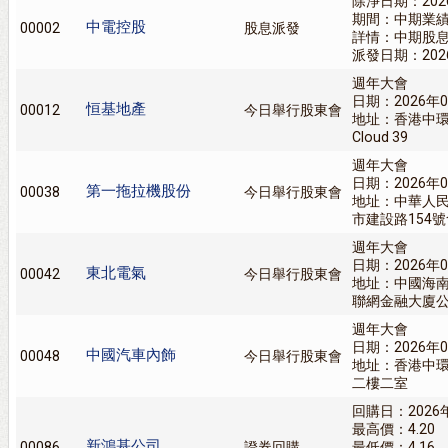
除淨日期：202
期間：中期業
中電控股
00002
股息派發
詳情：中期股息0
派發日期：202
週年大會
日期：2026年0
恒基地產
00012
今日舉行股東會
地址：香港中環美利
Cloud 39
週年大會
日期：2026年0
第一拖拉機股份
00038
今日舉行股東會
地址：中華人
市建設路154
週年大會
日期：2026年0
東北電氣
00042
今日舉行股東會
地址：中國海
聯網金融大廈
週年大會
日期：2026年0
中國汽車內飾
00048
今日舉行股東會
地址：香港中
二樓二室
回購日：2026
最高價：4.20
新鴻基公司
00086
證券回購
最低價：4.16