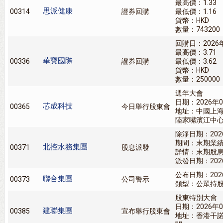
最高價：1.33
思派健康
00314
證券回購
最低價：1.16
貨幣：HKD
數量：743200
回購日：2026
最高價：3.71
華寶國際
00336
證券回購
最低價：3.62
貨幣：HKD
數量：250000
週年大會
日期：2026年0
芯成科技
00365
今日舉行股東會
地址：中國上
陸家嘴濱江中心
除淨日期：202
期間：末期業
北控水務集團
00371
股息派發
詳情：末期股息9
派發日期：202
公布日期：202
聯合集團
00373
公司警示
類型：公眾持
股東特別大會
日期：2026年0
建聯集團
00385
宣布舉行股東會
地址：香港干諾