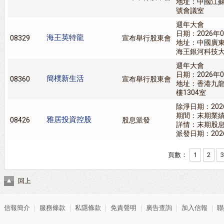
地址：中國江
號會議室
週年大會
日期：2026年0
海王英特龍
08329
宣布舉行股東會
地址：中國廣
海王銀河科技
週年大會
日期：2026年0
簡樸新生活
08360
宣布舉行股東會
地址：香港九龍
樓1304室
除淨日期：202
期間：末期業
雅居投資控股
08426
股息派發
詳情：末期股息1
派發日期：202
頁數：
1
2
3
回上
信報簡介
｜
服務條款
｜
私隱條款
｜
免責聲明
｜
廣告查詢
｜
加入信報
｜
聯