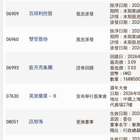
除淨日期：202
期間：末期業
百得利控股
06909
股息派發
詳情：末期股息
派發日期：202
除淨日期：202
期間：末期業
雙登股份
06960
股息派發
詳情：末期股息
派發日期：202
回購日：2026
最高價：3.09
藍月亮集團
06993
證券回購
最低價：3.03
貨幣：HKD
數量：168850
週年大會
日期：2026年0
英派藥業－Ｂ
07630
宣布舉行股東會
地址：中國上海
代廣場27樓
生效日期：202
原因：委任
訊智海
08051
更換董事
董事名字：黎
職位：行政總
生效日期：202