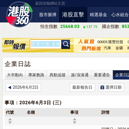
返回信報網站主頁
港股直擊
股市脈搏
精選基金
心水組合
恒生指數
25668.03
國企指數
853
137.75
00005 匯豐控股
汽車
金礦
企業日誌
大巿動向
專家教路
異動追蹤
滬/深港通
重要通告
企業日
2026年6月2日
最新報告日
選擇日期
事項：2026年6月3日 (三)
代號
名稱
事項
詳情