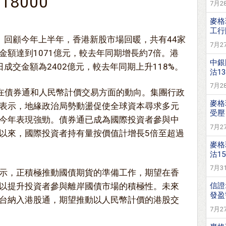
18000
7月28
麥格
工行購
。回顧今年上半年，香港新股市場回暖，共有44家
7月27
金額達到1071億元，較去年同期增長約7倍。港
中銀
成交金額為2402億元，較去年同期上升118%。
沽13
7月28
)在債券通和人民幣計價交易方面的動向。集團行政
麥格
表示，地緣政治局勢動盪促使全球資本尋求多元
受壓
今年表現強勁。債券通已成為國際投資者參與中
7月27
以來，國際投資者持有量按價值計增長5倍至超過
麥格
沽15
7月31
示，正積極推動國債期貨的準備工作，期望在香
以提升投資者參與離岸國債市場的積極性。未來
信證
發盈
台納入港股通，期望推動以人民幣計價的港股交
7月27