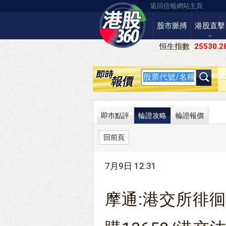
返回信報網站主頁
股市脈搏
港股直擊
恒生指數
25530.2
即巿點評
輪證攻略
輪證報價
回前頁
7月9日 12:31
摩通:港交所徘徊