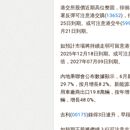
港交所股價近期高位整固，徘徊在
署反彈可注意港交購(
13652
)，
25日到期。或可注意港交牛(
59
月21日到期。
如預計市場將持續走弱可留意港
2025年12月18日到期。或可注
倍，2027年07月09日到期。
內地乘聯會公布數據顯示，6月新
29.7%，按月增長8.2%。
用車廠商出口19.8萬輛，按年增長
輛，增長48.0%。
吉利(
00175
)錄得3日連升，早
如預期正股將繼續上行可注意吉