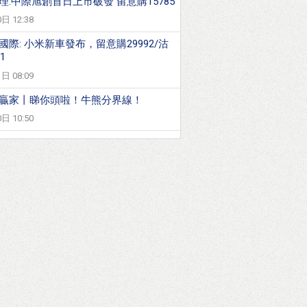
理:中際旭創首日上市破發 留意購15785
日 12:38
國際: 小米新車發布，留意購29992/沽
1
日 08:09
贏家丨睇你頭啦！牛熊分界線！
日 10:50