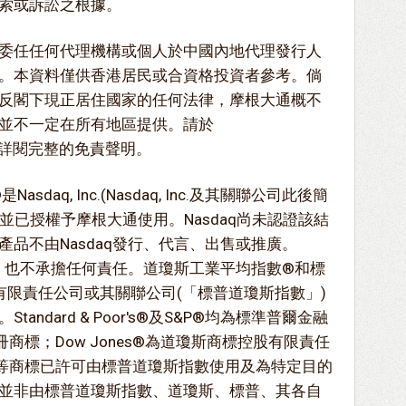
索或訴訟之根據。
委任任何代理機構或個人於中國內地代理發行人
。本資料僅供香港居民或合資格投資者參考。倘
反閣下現正居住國家的任何法律，摩根大通概不
並不一定在所有地區提供。請於
laimer詳閱完整的免責聲明。
x®是Nasdaq, Inc.(Nasdaq, Inc.及其關聯公司此後簡
標，並已授權予摩根大通使用。Nasdaq尚未認證該結
品不由Nasdaq發行、代言、出售或推廣。
保，也不承擔任何責任。道瓊斯工業平均指數®和標
有限責任公司或其關聯公司(「標普道瓊斯指數」)
ndard & Poor's®及S&P®均為標準普爾金融
商標；Dow Jones®為道瓊斯商標控股有限責任
該等商標已許可由標普道瓊斯指數使用及為特定目的
並非由標普道瓊斯指數、道瓊斯、標普、其各自