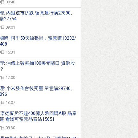
日 08:40
理: 內銀逆市抗跌 留意建行購27890、
27754
日 09:01
國際: 阿里50天線整固，留意購13232/
408
日 16:31
理: 油價上破每桶100美元關口 資源股
？
日 17:00
理: 小米發佈會後受壓 留意購29740、
096
日 13:07
:寧德擬斥不超400億人幣回購A股 晶泰
警 看淡可留意晶泰沽15651
日 09:30