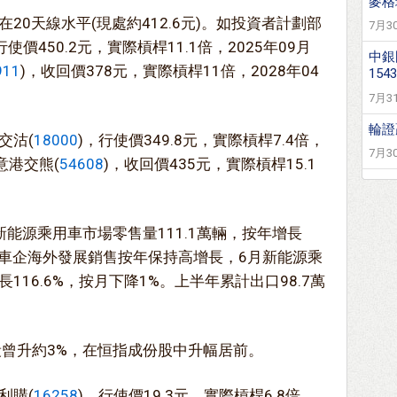
麥格
20天線水平(現處約412.6元)。如投資者計劃部
7月30
行使價450.2元，實際槓桿11.1倍，2025年09月
中銀
911
)，收回價378元，實際槓桿11倍，2028年04
1543
7月31
輪證
交沽(
18000
)，行使價349.8元，實際槓桿7.4倍，
7月30
意港交熊(
54608
)，收回價435元，實際槓桿15.1
能源乘用車市場零售量111.1萬輛，按年增長
新能源車企海外發展銷售按年保持高增長，6月新能源乘
116.6%，按月下降1%。上半年累計出口98.7萬
段曾升約3%，在恒指成份股中升幅居前。
利購(
16258
)，行使價19.3元，實際槓桿6.8倍，