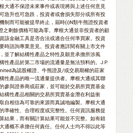
根大通不保證未來事件或表現將與上述任何意見
可急升也可急跌，投資者或會損失部分或所有投
制而可能被提早終止，屆時(i)N類牛熊證投資者
牛熊證之剩餘價格可能為零。摩根大通並非投資者的顧
資該金融工具是否合法或適合任何準買家。投資
要時諮詢專業意見。投資者應詳閱有關上市文件
，並了解結構性產品之特性及願意承擔所涉風
性產品於第二市場的流通量是無法預料的。J.P.
Kong) Limited為認股權證、牛熊證及/或交易期權的莊家
構性產品的唯一流通量提供者。摩根大通或其聯
的參與證券商或莊家，並可能於交易所買賣基金
結構性產品相關的交易所買賣基金潛在利益衝
取自相信為可靠的來源而真誠地編製。摩根大通
的準確性、合理程度或完整性。任何資訊服務提
算結果，而有關計算結果可能並不完整。如有錯
大通概不承擔任何責任。任何人士均不得以此等