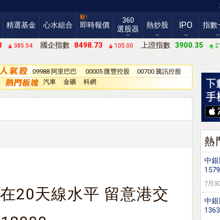
360
IPO
精選基金
心水組合
即時報價
熱炒股
指數
選股器
8
國企指數
8498.73
上證指數
3900.35
385.54
105.00
2
09988 阿里巴巴
00005 匯豐控股
00700 騰訊控股
－Ｗ
汽車
金礦
科網
熱
中銀
1579
7月30
在20天線水平 留意港交
中銀
136