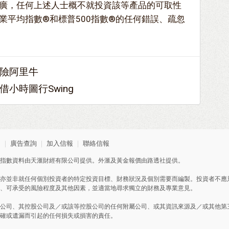
廣，任何上述人士概不就投資該等產品的可取性
業平均指數®和標普500指數®的任何錯誤、疏忽
險阿里牛
小時圖行Swing
明
｜
廣告查詢
｜
加入信報
｜
聯絡信報
指數資料由天滙財經有限公司提供。外滙及黃金報價由路透社提供。
亦並非就任何個別投資者的特定投資目標、財務狀況及個別需要而編製。投資者不應
、可承受的風險程度及其他因素，並適當地尋求獨立的財務及專業意見。
公司、其控股公司及／或該等控股公司的任何附屬公司、或其資訊來源及／或其他第
確或遺漏而引起的任何損失或損害的責任。