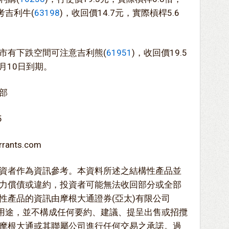
考吉利牛(
63198
)，收回價14.7元，實際槓桿5.6
市有下跌空間可注意吉利熊(
61951
)，收回價19.5
2月10日到期。
部
5
nts.com
資者作為資訊參考。本資料所述之結構性產品並
力償債或違約，投資者可能無法收回部分或全部
性產品的資訊由摩根大通證券(亞太)有限公司
考用途，並不構成任何要約、建議、提呈出售或招攬
摩根大通或其聯屬公司進行任何交易之承諾。過