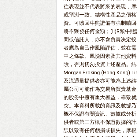
往表現並不代表將來的表現，摩
或預測一致。結構性產品之價格
資。可贖回牛熊證備有強制贖回機
將不獲發任何金額；(ii)R類
問或信託人，亦不會負責决定投
者應為自己作風險評估，並在需
中之條款、風險因素及其他資料
險，否則切勿投資上述產品。結構
Morgan Broking (Hong 
及流通量提供者亦可能為上述結
屬公司可能作為交易所買賣基金
的股份中擁有重大權益，導致就
突。本資料所載的資訊及數據乃
概不保證有關資訊、數據或分析
供者或第三方概不保證數據的計
誤以致有任何虧損或損失，摩根