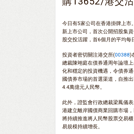
購13652/港交沽
今日有5家公司在香港掛牌上市
新上市公司，首次公開招股集資
股交投活躍，首6個月的平均每日
投資者密切關注港交所(
00388
總裁陳翊庭在債券通周年論壇上
化和穩定的投資機遇，令債券通
國債券市場的首選渠道，自推出
4.4萬億元人民幣。
此外，證監會行政總裁梁鳳儀表
港建立離岸國債商業回購市場，
將持續推進將人民幣股票交易櫃
易規模持續增長。