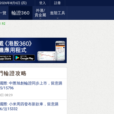
2026年8月6日 (四)
登入
註冊
外滙/
輪證360
一覽
進階工具
貴金屬
1.92
門輪證攻略
國際: 中際旭創輪證同步上市，留意購
5/15796
日 08:29
國際: 小米周四發布新款車，留意購
36/沽15332