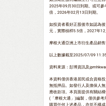
2025年09月30日到期。或可參
倍，2026年02月13日到期。
如投資者看好正股後市如認為後
元，實際槓桿5.5倍，2027年1
摩根大通亞洲上市衍生產品銷售
以上數據截至2025/07/09 11:3
資料來源：彭博資訊及jpmhkwarra
本資料僅供香港居民或合資格投
無抵押品。如發行人及擔保人無
應收款項。本頁面提供有關結構
(「摩根大通」)編製，僅供參
購買任何上述產品，亦並不構成