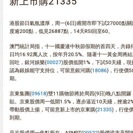
新上市購21335
港股節日氣氛濃厚，周一(6日)甫開市即下試27000點
度逾200點，低見26887點，14天RSI回至60。
澳門統計局指，十一國慶連中秋節假期的首四天，共錄得6
日均16.92萬人次，按年升20.5%。隨著十一黃金周
回吐，銀河娛樂(
00027
)股價低開1%，下試50天綫，現
認為銀娛能守支持位，可留意銀河購(
18086
)，行使價5
期。
京東集團(
09618
)雙11購物節將於周四(9日)晚八點開
貼。京東股價周一低開1.5%，逐步逼近10天綫，挫逾
帶動股價上揚，可留意新上市的京東購(
21335
)，行使價
到期。
晶片股成周一焦點所在，ASMPT(
00522
)股價逆市高開