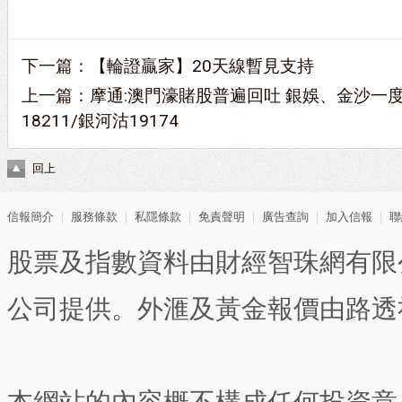
下一篇：
【輪證贏家】20天線暫見支持
上一篇：
摩通:澳門濠賭股普遍回吐 銀娛、金沙一度
18211/銀河沽19174
回上
信報簡介
｜
服務條款
｜
私隱條款
｜
免責聲明
｜
廣告查詢
｜
加入信報
｜
聯
股票及指數資料由財經智珠網有限
公司提供。外滙及黃金報價由路透