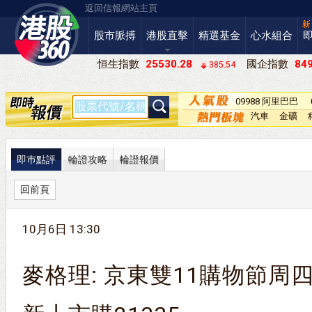
返回信報網站主頁
股市脈搏
港股直擊
精選基金
心水組合
恒生指數
25530.28
國企指數
849
385.54
09988 阿里巴巴
－Ｗ
汽車
金礦
即巿點評
輪證攻略
輪證報價
回前頁
10月6日 13:30
麥格理: 京東雙11購物節周