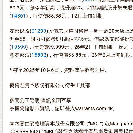
89.2元，創今年新高，現升逾5%。如預期該股升勢未
(
14361
)，行使價88.88元，12月上旬到期。
友邦保險(
01299
)股價未脫整固格局，周一於20天綫上造
升至58，阻力可參考8月高位77.5元。倘認為友邦能
(
19699
)，行使價99.999元，26年2月下旬到期。反
意友邦沽(
18802
)，行使價55.88元，26年2月上旬到期
* 截至2025年10月6日，資料僅供參考之用。
麥格理資本股份有限公司衍生工具部
多元公正透明 資訊全面互享
掌握窩輪貼市資訊，請即登入warrants.com.hk。
本內容由麥格理資本股份有限公司 (“MCL”) 就Macquarie Bank
008 583 542) ("MBL")發行之結構性產品向香港