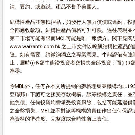
請、要約、或遊説。產品不售予美國人。
結構性產品並無抵押品，如發行人無力償債或違約，投
全部應收款項。結構性產品價格可升可跌。過往表現並
第二市場可能有限而MCL可能是唯一報價方。閣下應閱
www.warrants.com.hk 之上市文件以瞭解結構性
險。如有需要，請徵詢獨立之專業意見。牛熊證備有強
止，届時(i) N類牛熊證投資者會損失全部投資；而(ii
為零。
除MBL外，任何在本文所提到的麥格理集團機構均非19
亞聯邦）下認可之接受存款機構。該等機構之責任，並不
他負債。任何投資均需承受投資風險，包括可能延遲償
之全盤損失。MBL並不對該等機構的責任作出任何保證
為資料的準確度、完整度或合時性負上責任。