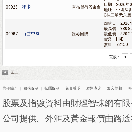
日期：2026年0
移卡
09923
宣布舉行股東會
地址：中國深
C棟三單元六層
回購日：2026
最高價：380.8
百勝中國
09987
證券回購
最低價：370.2
貨幣：HKD
數量：72150
頁數：
1
回上
信報簡介
｜
服務條款
｜
私隱條款
｜
免責聲明
｜
廣告查詢
｜
加入信報
｜
聯
股票及指數資料由財經智珠網有限
公司提供。外滙及黃金報價由路透