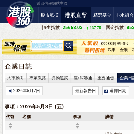
返回信報網站主頁
港股直擊
股市脈搏
精選基金
心水組合
恒生指數
25668.03
國企指數
853
137.75
09988 阿里巴巴
－Ｗ
汽車
金礦
企業日誌
大巿動向
專家教路
異動追蹤
滬/深港通
重要通告
企業日
2026年5月7日
最新報告日
選擇日期
事項：2026年5月8日 (五)
代號
名稱
事項
詳情