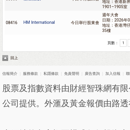
地址：香港新界
1901–1905室
週年大會
日期：2026年0
HM International
08416
今日舉行股東會
地址：香港灣仔
35樓
頁數：
1
回上
信報簡介
｜
服務條款
｜
私隱條款
｜
免責聲明
｜
廣告查詢
｜
加入信報
｜
聯
股票及指數資料由財經智珠網有限
公司提供。外滙及黃金報價由路透