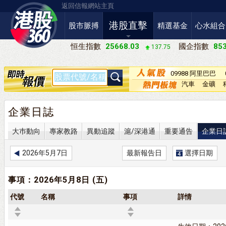
返回信報網站主頁
港股直擊
股市脈搏
精選基金
心水組合
恒生指數
25668.03
國企指數
853
137.75
09988 阿里巴巴
－Ｗ
汽車
金礦
企業日誌
大巿動向
專家教路
異動追蹤
滬/深港通
重要通告
企業日
2026年5月7日
最新報告日
選擇日期
事項：2026年5月8日 (五)
代號
名稱
事項
詳情