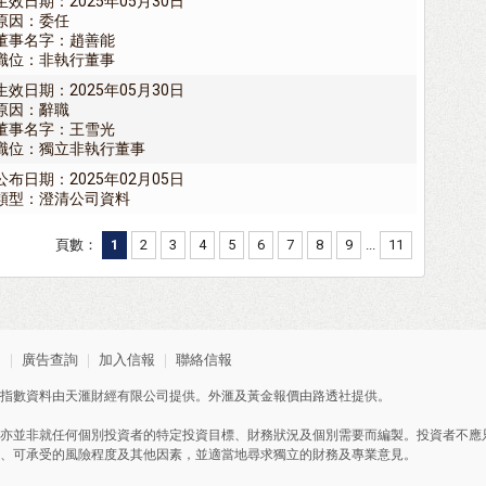
生效日期：2025年05月30日
原因：委任
董事名字：趙善能
職位：非執行董事
生效日期：2025年05月30日
原因：辭職
董事名字：王雪光
職位：獨立非執行董事
公布日期：2025年02月05日
類型：澄清公司資料
頁數：
1
2
3
4
5
6
7
8
9
...
11
明
｜
廣告查詢
｜
加入信報
｜
聯絡信報
指數資料由天滙財經有限公司提供。外滙及黃金報價由路透社提供。
亦並非就任何個別投資者的特定投資目標、財務狀況及個別需要而編製。投資者不應
、可承受的風險程度及其他因素，並適當地尋求獨立的財務及專業意見。