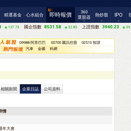
360
即時報價
IPO
精選基金
心水組合
熱炒股
選股器
3
國企指數
8531.58
上證指數
3940.23
137.75
32.85
39
09988 阿里巴巴
00700 騰訊控股
02513 智譜
－Ｗ
汽車
金礦
科網
相關新聞
企業日誌
公司資料
詳情
週年大會