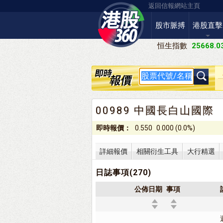
返回信報網站主頁
股市脈搏
港股直擊
恒生指數
25668.0
00989 中國長白山國際
即時報價：
0.550
0.000 (0.0%)
詳細報價
相關衍生工具
大行精選
日誌事項(270)
公佈日期
事項