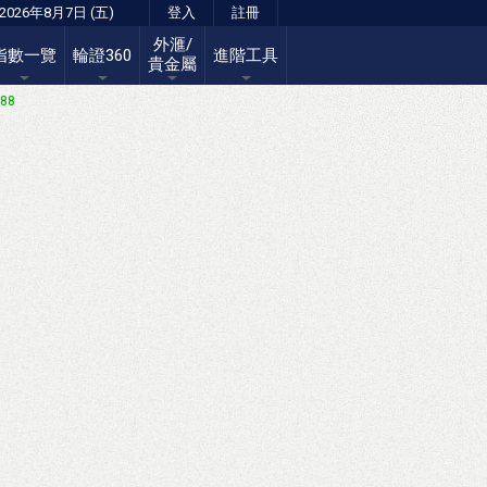
2026年8月7日 (五)
登入
註冊
外滙/
指數一覽
輪證360
進階工具
貴金屬
.88