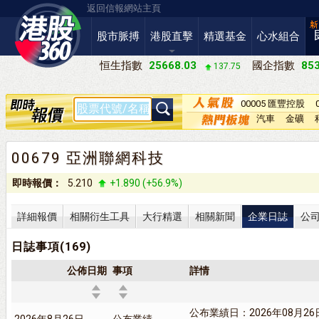
返回信報網站主頁
股市脈搏
港股直擊
精選基金
心水組合
恒生指數
25668.03
國企指數
853
137.75
00005 匯豐控股
汽車
金礦
00679 亞洲聯網科技
即時報價：
5.210
+1.890 (+56.9%)
詳細報價
相關衍生工具
大行精選
相關新聞
企業日誌
公
日誌事項(169)
公佈日期
事項
詳情
公布業績日：2026年08月26