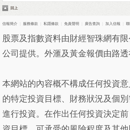
回上
信報簡介
｜
服務條款
｜
私隱條款
｜
免責聲明
｜
廣告查詢
｜
加入信報
｜
聯
股票及指數資料由財經智珠網有限
公司提供。外滙及黃金報價由路透
本網站的內容概不構成任何投資意
的特定投資目標、財務狀況及個別
進行投資。在作出任何投資決定前
資目標、可承受的風險程度及其他