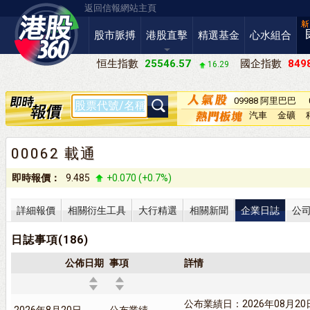
返回信報網站主頁
股市脈搏
港股直擊
精選基金
心水組合
恒生指數
25546.57
國企指數
8498
16.29
09988 阿里巴巴
－Ｗ
汽車
金礦
00062 載通
即時報價：
9.485
+0.070 (+0.7%)
詳細報價
相關衍生工具
大行精選
相關新聞
企業日誌
公
日誌事項(186)
公佈日期
事項
詳情
公布業績日：2026年08月20