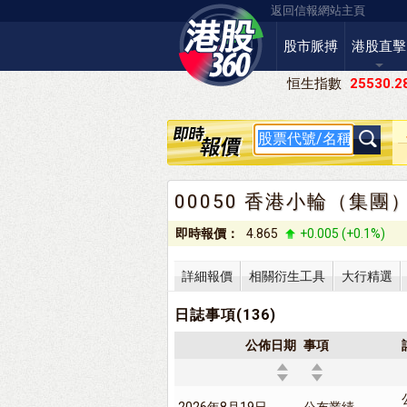
返回信報網站主頁
股市脈搏
港股直擊
恒生指數
25530.2
00050 香港小輪（集團
即時報價：
4.865
+0.005 (+0.1%)
詳細報價
相關衍生工具
大行精選
日誌事項(136)
公佈日期
事項