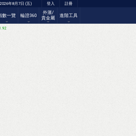
2026年8月7日 (五)
登入
註冊
外滙/
指數一覽
輪證360
進階工具
貴金屬
1.92