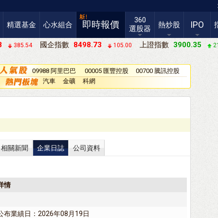
360
即時報價
IPO
精選基金
心水組合
熱炒股
選股器
8
國企指數
8498.73
上證指數
3900.35
385.54
105.00
2
09988 阿里巴巴
00005 匯豐控股
00700 騰訊控股
－Ｗ
汽車
金礦
科網
）
相關新聞
企業日誌
公司資料
詳情
公布業績日：2026年08月19日