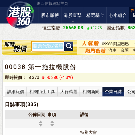
返回信報網站主頁
股市脈搏
港股直擊
精選基金
心水組合
恒生指數
25668.03
國企指數
853
137.75
09988 阿里巴巴
－Ｗ
汽車
金礦
00038 第一拖拉機股份
即時報價：
8.370
-0.380 (-4.3%)
詳細報價
相關衍生工具
大行精選
相關新聞
企業日誌
公
日誌事項(335)
公佈日期
事項
詳情
特別大會