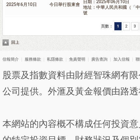
日期：2025年06月10日
2025年6月10日
今日舉行股東會
地址：中華人民共和國（「中
號
頁數：
1
2
3
回上
信報簡介
｜
服務條款
｜
私隱條款
｜
免責聲明
｜
廣告查詢
｜
加入信報
｜
聯
股票及指數資料由財經智珠網有限
公司提供。外滙及黃金報價由路透
本網站的內容概不構成任何投資意