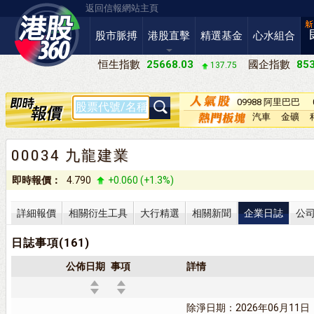
返回信報網站主頁
股市脈搏
港股直擊
精選基金
心水組合
恒生指數
25668.03
國企指數
853
137.75
09988 阿里巴巴
－Ｗ
汽車
金礦
00034 九龍建業
即時報價：
4.790
+0.060 (+1.3%)
詳細報價
相關衍生工具
大行精選
相關新聞
企業日誌
公
日誌事項(161)
公佈日期
事項
詳情
除淨日期：2026年06月11日