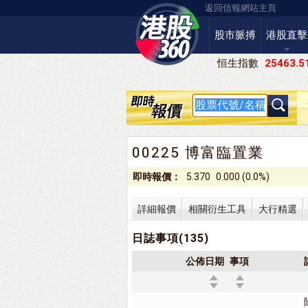
返回信報網站主頁
股市脈搏
港股直擊
恒生指數
25463.5
00225 博富臨置業
即時報價：
5.370
0.000 (0.0%)
詳細報價
相關衍生工具
大行精選
日誌事項(135)
公佈日期
事項