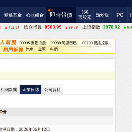
360
即時報價
IPO
精選基金
心水組合
熱炒股
選股器
1
國企指數
8503.95
上證指數
3878.92
452.31
99.78
0.
00005 匯豐控股
09988 阿里巴巴
00700 騰訊控股
－Ｗ
汽車
金礦
科網
相關新聞
企業日誌
公司資料
詳情
除淨日期：2026年06月12日