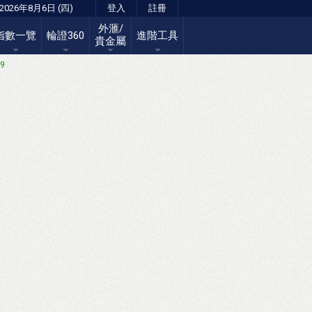
2026年8月6日 (四)
登入
註冊
外滙/
指數一覽
輪證360
進階工具
貴金屬
49