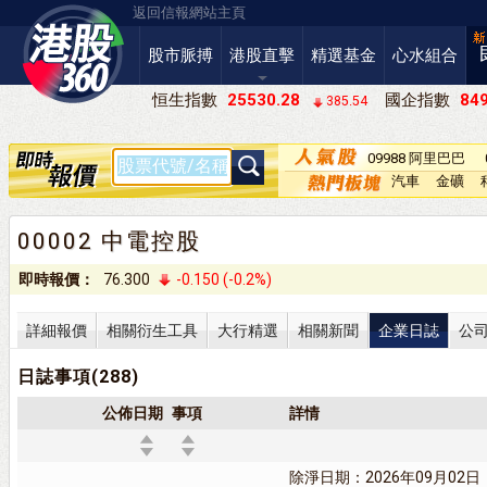
返回信報網站主頁
股市脈搏
港股直擊
精選基金
心水組合
恒生指數
25530.28
國企指數
849
385.54
09988 阿里巴巴
－Ｗ
汽車
金礦
00002 中電控股
即時報價：
76.300
-0.150 (-0.2%)
詳細報價
相關衍生工具
大行精選
相關新聞
企業日誌
公
日誌事項(288)
公佈日期
事項
詳情
除淨日期：2026年09月02日