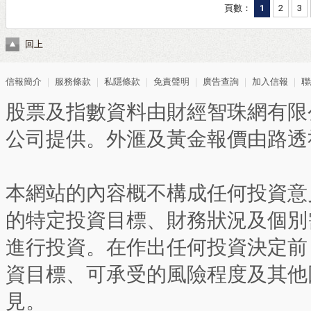
頁數：
1
2
3
回上
信報簡介
｜
服務條款
｜
私隱條款
｜
免責聲明
｜
廣告查詢
｜
加入信報
｜
聯
股票及指數資料由財經智珠網有限
公司提供。外滙及黃金報價由路透
本網站的內容概不構成任何投資意
的特定投資目標、財務狀況及個別
進行投資。在作出任何投資決定前
資目標、可承受的風險程度及其他
見。