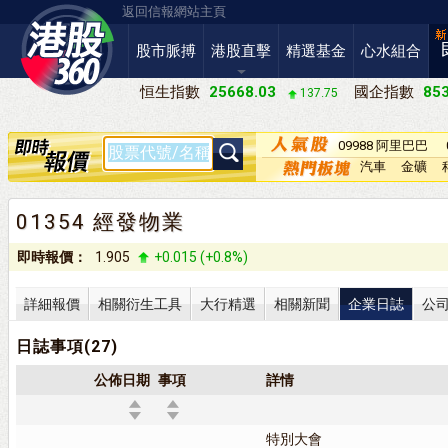
返回信報網站主頁
股市脈搏
港股直擊
精選基金
心水組合
恒生指數
25668.03
國企指數
853
137.75
09988 阿里巴巴
－Ｗ
汽車
金礦
01354 經發物業
即時報價：
1.905
+0.015 (+0.8%)
詳細報價
相關衍生工具
大行精選
相關新聞
企業日誌
公
日誌事項(27)
公佈日期
事項
詳情
特別大會