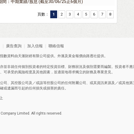
期間：中期業績/股息 (截至30/06/25止6個月)
頁數：
1
2
3
4
5
6
7
8
明
｜
廣告查詢
｜
加入信報
｜
聯絡信報
指數資料由天滙財經有限公司提供。外滙及黃金報價由路透社提供。
亦並非就任何個別投資者的特定投資目標、財務狀況及個別需要而編製。投資者不應
、可承受的風險程度及其他因素，並適當地尋求獨立的財務及專業意見。
公司、其控股公司及／或該等控股公司的任何附屬公司、或其資訊來源及／或其他第
確或遺漏而引起的任何損失或損害的責任。
以上
ompany Limited. All rights reserved.