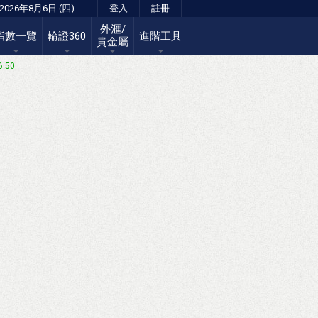
2026年8月6日 (四)
登入
註冊
外滙/
指數一覽
輪證360
進階工具
貴金屬
6.50