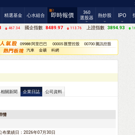
360
即時報價
IPO
精選基金
心水組合
熱炒股
選股器
8
國企指數
8489.97
上證指數
3894.93
467.34
113.76
1
09988 阿里巴巴
00005 匯豐控股
00700 騰訊控股
－Ｗ
汽車
金礦
科網
相關新聞
企業日誌
公司資料
詳情
公布業績日：2026年07月30日