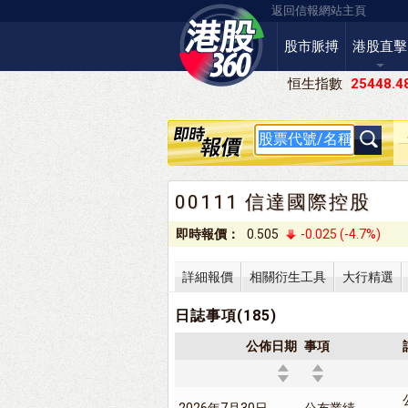
返回信報網站主頁
股市脈搏
港股直擊
恒生指數
25448.4
00111 信達國際控股
即時報價：
0.505
-0.025 (-4.7%)
詳細報價
相關衍生工具
大行精選
日誌事項(185)
公佈日期
事項