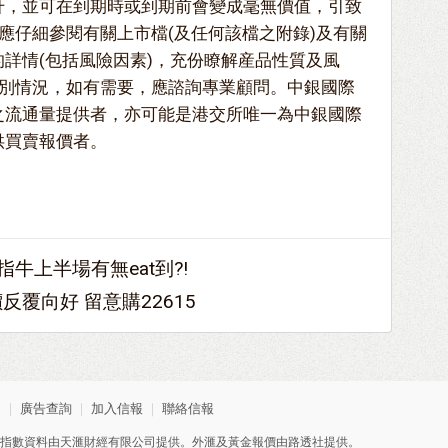
升，並可在到期時或到期前會變成毫無價值，引致
應仔細參閱有關上市檔(及任何該檔之附錄)及有關
的詳情(包括風險因素)，充份瞭解産品性質及風
別情況，如有需要，應諮詢專業顧問。中銀國際
之流通量提供者，亦可能是港交所唯一為中銀國際
供買賣報價者。
指牛上半場有無eat到?!
反覆向好 留意購22615
明
｜
廣告查詢
｜
加入信報
｜
聯絡信報
指數資料由天滙財經有限公司提供。外滙及黃金報價由路透社提供。