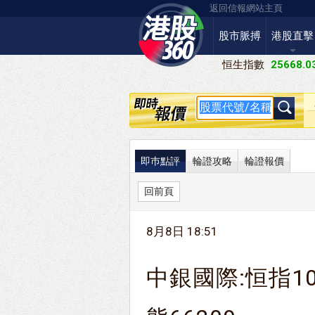
返回信報網站主頁
股市脈搏
港股直擊
恒生指數
25668.0
即巿點評
輪證攻略
輪證報價
回前頁
8月8日 18:51
中銀國際:恒指10