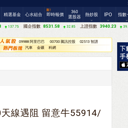
360
IPO
精選基金
心水組合
即時報價
熱炒股
指數
選股器
3
國企指數
8531.58
上證指數
3940.23
137.75
32.85
39
09988 阿里巴巴
00700 騰訊控股
02513 智譜
－Ｗ
汽車
金礦
科網
天線遇阻 留意牛55914/