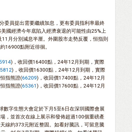
分委員提出需要繼續加息，更有委員指利率最終
將美國經濟今年底陷入經濟衰退的可能性由25%上
及11月分別減息半厘。外圍股市走勢反覆，恒指則
約16900點附近徘徊。
5914
)，收回價16400點，24年12月到期，實際
5812
)，收回價16300點，24年12月到期，實際
恒指熊證(
66209
)，收回價17400點，24年12月
恒指熊證(
65361
)，收回價17600點，24年12月
全球數字生態大會定於下月5至6日在深圳國際會展
專場，並首次在線上展示和發佈超過100個重磅產
0天線約373元附近整固。如看好騰訊，可留意騰