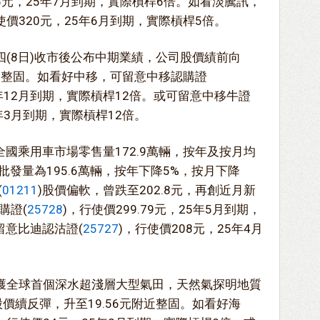
0.5元，25年7月到期，實際槓桿6倍。如看淡騰訊，
使價320元，25年6月到期，實際槓桿5倍。
四(8日)收市後公布中期業績，公司股價績前向
附近整固。如看好中移，可留意中移認購證
24年12月到期，實際槓桿12倍。或可留意中移牛證
5年3月到期，實際槓桿12倍。
國乘用車市場零售量172.9萬輛，按年及按月均
批發量為195.6萬輛，按年下降5%，按月下降
(
01211
)股價偏軟，曾跌至202.8元，再創近月新
購證(
25728
)，行使價299.79元，25年5月到期，
留意比迪認沽證(
25727
)，行使價208元，25年4月
探獲全球首個深水超淺層大型氣田，天然氣探明地質
股價續反彈，升至19.56元附近整固。如看好海