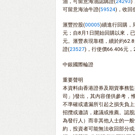
油，可留意海油認購證(
24293
可留意海油牛證(
59524
)，收回
滙豐控股(
00005
)續進行回購，周
元；自8月1日開始回購以來，已
元。滙豐表現靠穩，續於約62.
證(
23527
)，行使價66.406元
中銀國際輪證
重要聲明
本資料由香港證券及期貨事務監
司」)發出，其內容僅供參考，
不準確或遺漏所引起之損失負上
招攬或邀請，建議或推薦。認股
為發行人）而非其他人士的一般
約，投資者可能無法收回部分或