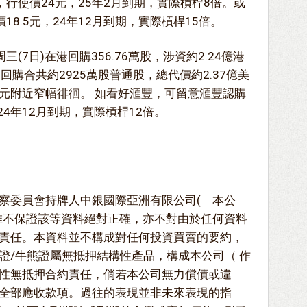
)，行使價24元，25年2月到期，實際槓桿8倍。或
價18.5元，24年12月到期，實際槓桿15倍。
三(7日)在港回購356.76萬股，涉資約2.24億港
回購合共約2925萬股普通股，總代價約2.37億美
8元附近窄幅徘徊。 如看好滙豐，可留意滙豐認購
，24年12月到期，實際槓桿12倍。
察委員會持牌人中銀國際亞洲有限公司(「本公
惟不保證該等資料絕對正確，亦不對由於任何資料
責任。本資料並不構成對任何投資買賣的要約，
證/牛熊證屬無抵押結構性產品，構成本公司（ 作
性無抵押合約責任，倘若本公司無力償債或違
全部應收款項。過往的表現並非未來表現的指