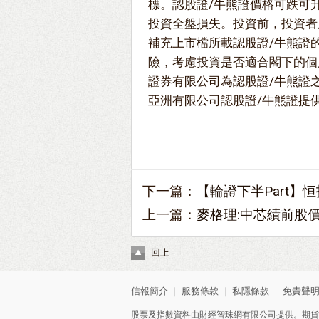
標。認股證/牛熊證價格可跌可
投資全盤損失。投資前，投資者
補充上市檔所載認股證/牛熊證
險，考慮投資是否適合閣下的個
證券有限公司為認股證/牛熊證
亞洲有限公司認股證/牛熊證提
下一篇：
【輪證下半Part】恒
上一篇：
麥格理:中芯績前股價
回上
信報簡介
｜
服務條款
｜
私隱條款
｜
免責聲
股票及指數資料由財經智珠網有限公司提供。期貨