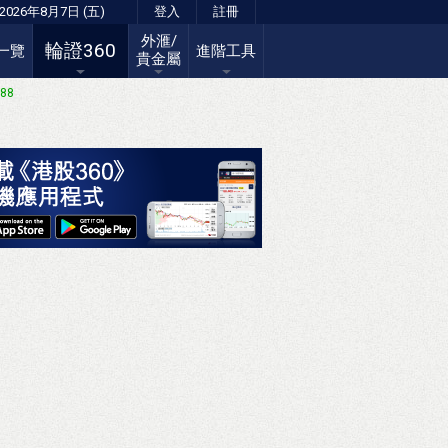
2026年8月7日 (五)
登入
註冊
外滙/
輪證360
一覽
進階工具
貴金屬
.88