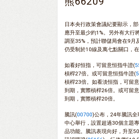
熊66209
日本央行政策會議紀要顯示，部
應升至最少約1%。另外有大行
調至35%，預計聯儲局會在9月
仍受制於10線及萬七點關口，在
如看好恒指，可留意恒指牛證(
5
槓桿27倍。或可留意恒指牛證(
5
槓桿23倍。如看淡恒指，可留意
到期，實際槓桿26倍。或可留意
到期，實際槓桿20倍。
騰訊(
00700
)公布，24年騰訊
中心舉行，設置超過30個主題
品功能。騰訊表現向好，升至5