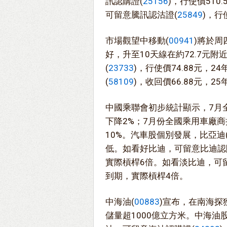
訊認購證(
25156
)，行使價51
可留意騰訊認沽證(
25849
)，行
市場觀望中移動(
00941
)將於周
好，升至10天線在約72.7元
(
23733
)，行使價74.88元，
(
58109
)，收回價66.88元，2
中國乘聯會初步統計顯示，7月全
下降2%；7月份全國乘用車廠商
10%。汽車股個別發展，比亞迪
低。如看好比迪，可留意比迪認
實際槓桿6倍。如看淡比迪，可
到期，實際槓桿4倍。
中海油(
00883
)宣布，在南海
儲量超1000億立方米。中海油