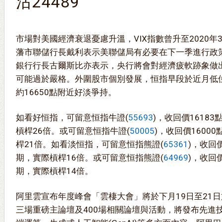
沽24489
市場對美國經濟衰退憂慮升溫，VIX指數曾升至2020
藩市聯儲行長戴利表示美聯儲局有必要在下一季進行政
銀行行長古爾斯比亦表示，央行將會對經濟疲軟跡象做
可能過於嚴格。外圍股市個別發展，恒指早段於近月低
約16650點附近好淡爭持。
如看好恒指，可留意恒指牛證(
55693
)，收回價16183
槓桿26倍。或可留意恒指牛證(
50005
)，收回價1600
桿21倍。如看淡恒指，可留意恒指熊證(
65361
)，收回價
期，實際槓桿16倍。或可留意恒指熊證(
64969
)，收回價
期，實際槓桿14倍。
阿里雲宣布年度峰會「雲棲大會」將於下月19日至21
三場重磅主論壇及400場相關論壇與活動，將發布先進技