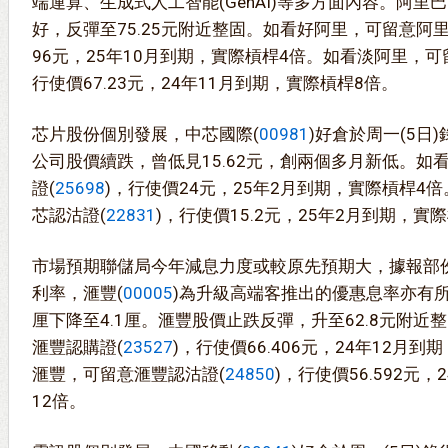
端運算、生成式人工智能(GenAI)等多方面內容。阿里巴
好，反彈至75.25元附近整固。如看好阿里，可留意阿里
96元，25年10月到期，實際槓桿4倍。如看淡阿里，可
行使價67.23元，24年11月到期，實際槓桿8倍。
芯片股份個別發展，中芯國際(
00981
)好倉於周一(5日
公司股價續跌，曾低見15.62元，創兩個多月新低。如
證(
25698
)，行使價24元，25年2月到期，實際槓桿4
芯認沽證(
22831
)，行使價15.2元，25年2月到期，實
市場預期聯儲局今年減息力度或較原先預期大，據報部
利率，滙豐(
00005
)為升級高端客推出的優惠息率亦有所
厘下降至4.1厘。滙豐股價止跌反彈，升至62.8元附
滙豐認購證(
23527
)，行使價66.406元，24年12月
滙豐，可留意滙豐認沽證(
24850
)，行使價56.592元
12倍。