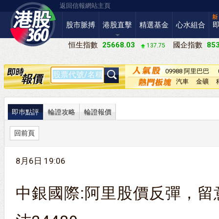
返回信報網站主頁
股市脈搏
港股直擊
精選基金
心水組合
恒生指數
25668.03
國企指數
853
137.75
09988 阿里巴巴
－Ｗ
汽車
金礦
即巿點評
輪證攻略
輪證報價
回前頁
8月6日 19:06
中銀國際:阿里股價反彈，留意購