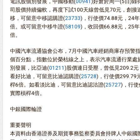
電訊股個別發展，中國移動(
00941
)好倉於周一(5日)
司股價持續偏軟，再度下試100天線曾低見70元，創接
移，可留意中移認購證(
23733
)，行使價74.88元，24
倍。或可留意中移牛證(
58109
)，收回價66.88元，2
倍。
中國汽車流通協會公布，7月中國汽車經銷商庫存預警指數為
個百分點，指數位於榮枯線之上，表示汽車流通行業處
別發展，比亞迪(
01211
)股價連日受壓，曾低見209.
看好比迪，可留意比迪認購證(
25728
)，行使價299.7
桿6倍。如看淡比迪，可留意比迪認沽證(
25727
)，行使
實際槓桿4倍。
中銀國際輪證
重要聲明
本資料由香港證券及期貨事務監察委員會持牌人中銀國