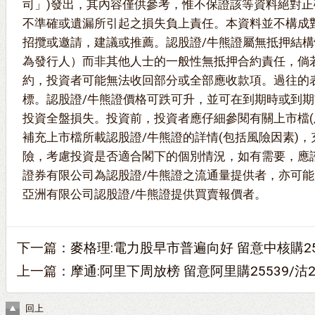
司」)發出，其內容僅供參考，惟不保證該等資料絕對
不準確或遺漏所引起之損失負上責任。本資料並不構成
招攬或邀請，建議或推薦。認股證/牛熊證屬無抵押結構
為發行人）而非其他人士的一般性無抵押合約責任，倘
約，投資者可能無法收回部分或全部應收款項。過往的
標。認股證/牛熊證價格可跌可升，並可在到期時或到
投資全盤損失。投資前，投資者應仔細參閱有關上市檔(
補充上市檔所載認股證/牛熊證的詳情(包括風險因素)
險，考慮投資是否適合閣下的個別情況，如有需要，應
證券有限公司為認股證/牛熊證之流通量提供者，亦可
亞洲有限公司認股證/牛熊證提供買賣報價者。
下一篇：
麥格理:電力股早市普遍向好 留意中核購25
上一篇：
摩通:阿里下周放榜 留意阿里購25539/沽2
回上