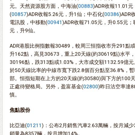
元。天然資源股方面，中海油(
00883
)ADR收報11.0
(
00857
)ADR收報5.26元，升1仙；中石化(
00386
)AD
電訊股，中移動(
00941
)ADR收報71.05元，升0.55元；
元，升9仙。
ADR港股比例指數報30489，較周三恒指收市升291點或
升162點，高見30673，重上20天線(約30619點)
30196點，跌313點或1.03%，大市成交額1132.5
於50天線比率的中線市寬下跌2.8個百分點至36.8%，
部。恒指短期在上方的20天線(約30580)與下方的100天
正處待變格局。另外，盈富基金(
02800
)昨日沽空率達
慎。
焦點股份
比亞迪(
01211
)：公布2月銷售汽車2.63萬輛，按月減少
銷量為8357輛，按月增加14%。