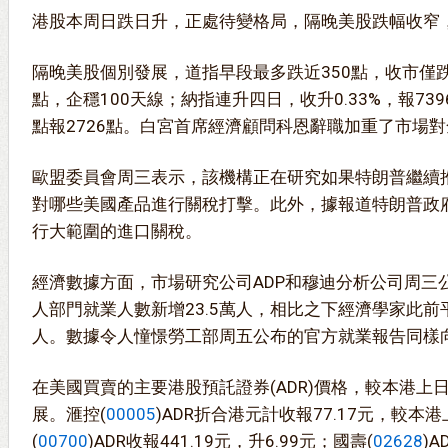
港股本周日跌日升，正處待變格局，隔晚美股跌幅收窄
隔晚美股個別發展，道指早段最多跌近350點，收市僅跌82
點，企穩100天線；納指連升四日，收升0.33%，報739
點報2726點。白宮首席經濟顧問科恩辭職加重了市場
歐盟委員會周三表示，該機構正在研究如果特朗普繼續
對哪些美國產品進行關稅打擊。此外，據報道特朗普政
行大範圍的進口關稅。
經濟數據方面，市場研究公司ADP和穆迪分析公司周三
人部門就業人數新增23.5萬人，相比之下經濟學家此前平
人。數據令人憧憬勞工部周五公布的官方就業報告同樣
在美國買賣的主要港股預託證券(ADR)價格，較本港上
展。滙控(
00005
)ADR折合港元計收報77.17元，較本
(
00700
)ADR收報441.19元，升6.99元；國壽(
02628
)A