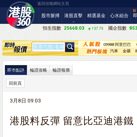
返回信報網站主頁
股市脈搏
港股直擊
精選基金
心水組合
恒生指數
25668.03
國企指數
853
137.75
09988 阿里巴巴
－Ｗ
汽車
金礦
即巿點評
輪證攻略
輪證報價
回前頁
3月8日 09:03
港股料反彈 留意比亞迪港鐵