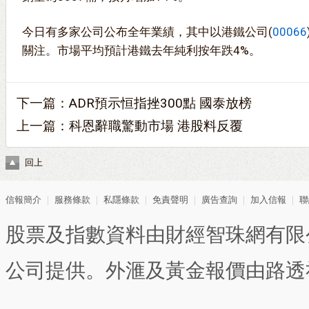
今日有多家公司公布全年業績，其中以港鐵公司(
00066
關注。市場平均預計港鐵去年純利按年跌4%。
下一篇：
ADR預示恒指挫300點 國泰放榜
上一篇：
科恩辭職驚動市場 港股料反覆
回上
信報簡介
｜
服務條款
｜
私隱條款
｜
免責聲明
｜
廣告查詢
｜
加入信報
｜
聯
股票及指數資料由財經智珠網有限
公司提供。外滙及黃金報價由路透