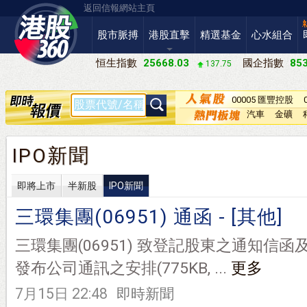
返回信報網站主頁
股市脈搏
港股直擊
精選基金
心水組合
恒生指數
25668.03
國企指數
853
137.75
00005 匯豐控股
汽車
金礦
IPO新聞
即將上市
半新股
IPO新聞
三環集團(06951) 通函 - [其他]
三環集團(06951) 致登記股東之通知信函及
發布公司通訊之安排(775KB, ...
更多
7月15日 22:48
即時新聞