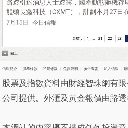
路透引述消息人士透露，國產動態隨機存取
龍頭長鑫科技（CXMT），計劃本月27日在上
7月15日
今日信報
頁數：
1
...
21
22
23
回上
信報簡介
｜
服務條款
｜
私隱條款
｜
免責聲明
｜
廣告查詢
｜
加入信報
｜
聯
股票及指數資料由財經智珠網有限
公司提供。外滙及黃金報價由路透
本網站的內容概不構成任何投資意