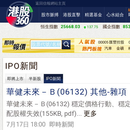
返回信報網站主頁
股市脈搏
港股直擊
精選基金
心水組合
恒生指數
25668.03
國企指數
853
137.75
00005 匯豐控股
汽車
金礦
IPO新聞
即將上市
半新股
IPO新聞
華健未來－Ｂ(06132) 其他-雜項
華健未來－Ｂ(06132) 穩定價格行動、
配股權失效(155KB, pdf)...
更多
7月17日 18:00
即時新聞