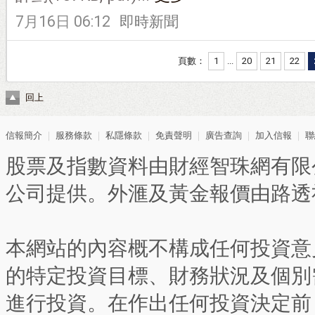
7月16日 06:12
即時新聞
頁數：
1
...
20
21
22
回上
信報簡介
｜
服務條款
｜
私隱條款
｜
免責聲明
｜
廣告查詢
｜
加入信報
｜
聯
股票及指數資料由財經智珠網有限
公司提供。外滙及黃金報價由路透
本網站的內容概不構成任何投資意
的特定投資目標、財務狀況及個別
進行投資。在作出任何投資決定前