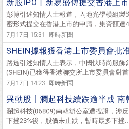
新股IPO丨新易盛傳提交香港上市申
彭博引述知情人士報道，內地光學模組製
密形式提交在香港上市的申請，集資額達40億
7月17日 15:31
即時新聞
SHEIN據報獲香港上市委員會批准
路透引述知情人士表示，中國快時尚服飾
(SHEIN)已獲得香港聯交所上市委員會對首
7月17日 14:23
即時新聞
異動股丨瀾起科技續跌逾半成 南
瀾起科技(06809)南韓辦公室遭搜證，涉
下挫23%後，股價未止跌，暫時最多下挫..