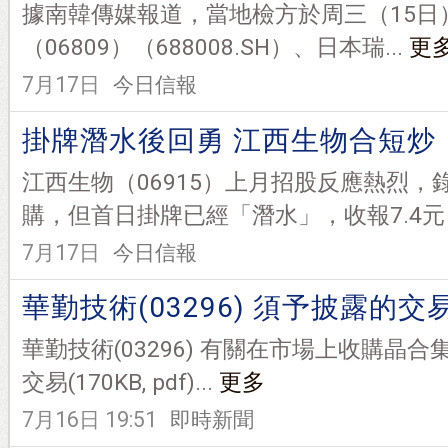
據南韓傳媒報道，當地檢方於周三（15日
（06809）（688008.SH）、日本瑞...
更
7月17日
今日信報
掛牌潛水後回勇 江西生物合短炒
江西生物（06915）上月招股反應熱烈，錄
購，但首日掛牌已經「潛水」，收報7.4元，
7月17日
今日信報
華勤技術(03296) 須予披露的交
華勤技術(03296) 有關在市場上收購晶
交易(170KB, pdf)...
更多
7月16日 19:51
即時新聞