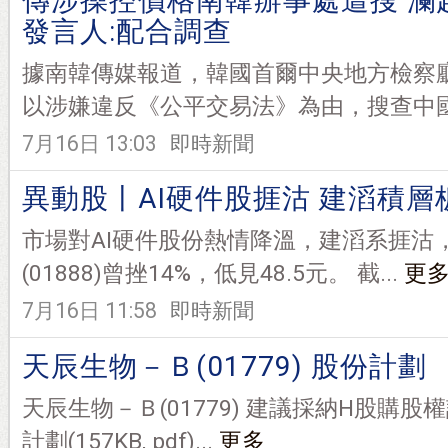
傳涉操控價格南韓辦事處遭搜 瀾
發言人:配合調查
據南韓傳媒報道，韓國首爾中央地方檢察
以涉嫌違反《公平交易法》為由，搜查中國瀾
7月16日 13:03
即時新聞
異動股丨AI硬件股捱沽 建滔積層
市場對AI硬件股份熱情降溫，建滔系捱沽
(01888)曾挫14%，低見48.5元。 截...
更
7月16日 11:58
即時新聞
天辰生物－Ｂ(01779) 股份計劃
天辰生物－Ｂ(01779) 建議採納H股購
計劃(157KB, pdf)...
更多