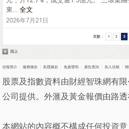
元，升12.7%，成交逾1.5億元。 三環
東...
全文
2026年7月21日
頁數：
1
2
3
回上
信報簡介
｜
服務條款
｜
私隱條款
｜
免責聲明
｜
廣告查詢
｜
加入信報
｜
聯
股票及指數資料由財經智珠網有限
公司提供。外滙及黃金報價由路透
本網站的內容概不構成任何投資意