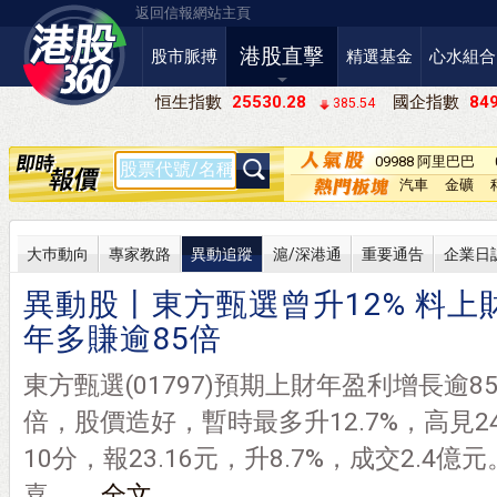
返回信報網站主頁
港股直擊
股市脈搏
精選基金
心水組合
恒生指數
25530.28
國企指數
849
385.54
09988 阿里巴巴
－Ｗ
汽車
金礦
大巿動向
專家教路
異動追蹤
滬/深港通
重要通告
企業日
異動股丨東方甄選曾升12% 料上
年多賺逾85倍
東方甄選(01797)預期上財年盈利增長逾8
倍，股價造好，暫時最多升12.7%，高見2
10分，報23.16元，升8.7%，成交2.4億
喜，...
全文