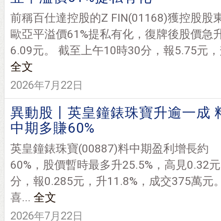
前稱百仕達控股的Z FIN(01168)獲控股股
歐亞平溢價61%提私有化，復牌後股價急升
6.09元。 截至上午10時30分，報5.75元，升
全文
2026年7月22日
異動股丨英皇鐘錶珠寶升逾一成 
中期多賺60%
英皇鐘錶珠寶(00887)料中期盈利增長約
60%，股價暫時最多升25.5%，高見0.32
分，報0.285元，升11.8%，成交375萬
喜...
全文
2026年7月22日