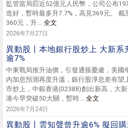
監管當局罰近52億元人民幣，公司公布1
造好，暫時最多升7.7%，高見369元。 截
360元，升...
全文
2026年7月27日
異動股丨本地銀行股炒上 大新系
逾7%
中東戰局推升油價，引發通脹憂慮，美國
內加息預測再度升溫，銀行股淨息差有望
市炒上，中銀香港(02388)創出新高，大
港今早突破50大關，暫時...
全文
2026年7月24日
異動股丨雲知聲曾升逾6% 擬回購