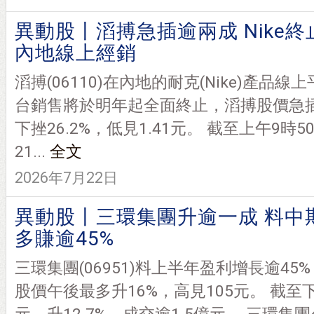
異動股丨滔搏急插逾兩成 Nike終
內地線上經銷
滔搏(06110)在內地的耐克(Nike)產品線上
台銷售將於明年起全面終止，滔搏股價急
下挫26.2%，低見1.41元。 截至上午9時5
21...
全文
2026年7月22日
異動股丨三環集團升逾一成 料中
多賺逾45%
三環集團(06951)料上半年盈利增長逾45%
股價午後最多升16%，高見105元。 截至下