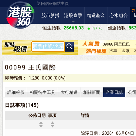
返回信報網站主頁
股市脈搏
港股直擊
精選基金
心水組合
恒生指數
25668.03
國企指數
853
137.75
09988 阿里巴巴
－Ｗ
汽車
金礦
00099 王氏國際
即時報價：
1.280
0.000 (0.0%)
詳細報價
相關衍生工具
大行精選
相關新聞
企業日誌
公
日誌事項(145)
公佈日期
事項
詳情
除淨日期：2026年06月04日