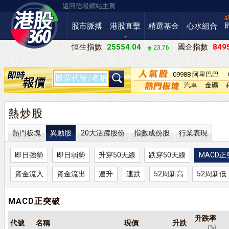
返回信報網站主頁
股市脈搏
港股直擊
精選基金
心水組合
恒生指數
25554.04
國企指數
8495
23.76
09988 阿里巴巴
－Ｗ
汽車
金礦
熱炒股
熱門板塊
異動股
20大活躍股份
指數成份股
行業表現
即日強勢
即日弱勢
升穿50天線
跌穿50天線
MACD正
資金流入
資金流出
連升
連跌
52周新高
52周新低
MACD正突破
升跌率
代號
名稱
現價
升跌
(%)