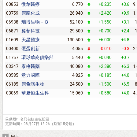
微創醫療
00853
6.770
+0.235
+3.6
9
康龍化成
03759
26.940
+2.420
+9.9
1
瑞博生物－Ｂ
06938
52.100
+1.550
+3.1
翼菲科技
06871
29.500
+0.700
+2.4
天星醫療
01609
130.500
+6.000
+4.8
硬蛋創新
00400
4.055
-0.010
-0.3
2
環球華商俱樂部
01757
5.440
+0.040
+0.7
泰格醫藥
03347
40.080
+2.380
+6.3
1
意力國際
00585
4.825
+0.185
+4.0
康希諾生物
06185
24.500
+1.500
+6.5
華夏恒生生科
03069
15.060
+0.580
+4.0
4
異動股排名只包括主板股票；
更新時間：08月07日 13:26（延遲15分鐘）
回上