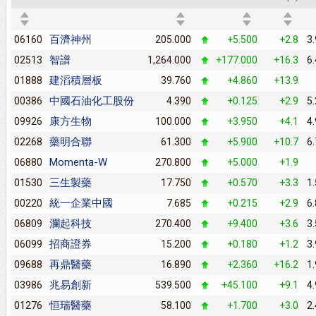
百濟神州
06160
205.000
+5.500
+2.8
3
智譜
02513
1,264.000
+177.000
+16.3
6
建滔積層板
01888
39.760
+4.860
+13.9
中國石油化工股份
00386
4.390
+0.125
+2.9
5
康方生物
09926
100.000
+3.950
+4.1
4
藥明合聯
02268
61.300
+5.900
+10.7
6
Momenta-W
06880
270.800
+5.000
+1.9
三生製藥
01530
17.750
+0.570
+3.3
1
統一企業中國
00220
7.685
+0.215
+2.9
6
瀾起科技
06809
270.400
+9.400
+3.6
3
招商證券
06099
15.200
+0.180
+1.2
3
再鼎醫藥
09688
16.890
+2.360
+16.2
1
兆易創新
03986
539.500
+45.100
+9.1
4
恒瑞醫藥
01276
58.100
+1.700
+3.0
2