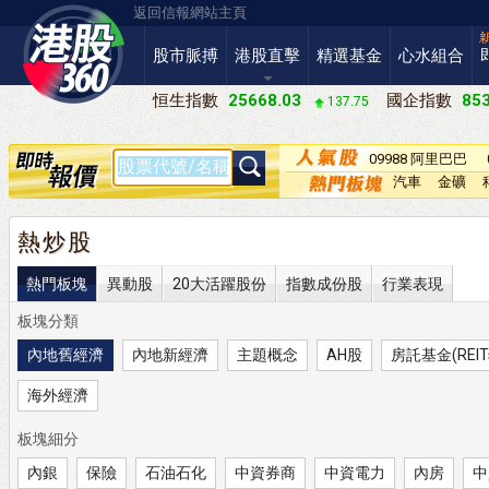
返回信報網站主頁
股市脈搏
港股直擊
精選基金
心水組合
恒生指數
25668.03
國企指數
853
137.75
09988 阿里巴巴
－Ｗ
汽車
金礦
熱炒股
熱門板塊
異動股
20大活躍股份
指數成份股
行業表現
板塊分類
內地舊經濟
內地新經濟
主題概念
AH股
房託基金(REIT
海外經濟
板塊細分
內銀
保險
石油石化
中資券商
中資電力
內房
中