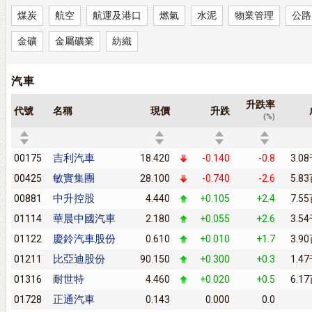
煤炭
航空
航運及港口
燃氣
水泥
物業管理
公路
金礦
金屬礦業
紡織
汽車
升跌率
代號
名稱
現價
升跌
(%)
吉利汽車
00175
18.420
-0.140
-0.8
3.0
敏實集團
00425
28.100
-0.740
-2.6
5.8
中升控股
00881
4.440
+0.105
+2.4
7.5
華晨中國汽車
01114
2.180
+0.055
+2.6
3.5
慶鈴汽車股份
01122
0.610
+0.010
+1.7
3.9
比亞迪股份
01211
90.150
+0.300
+0.3
1.4
耐世特
01316
4.460
+0.020
+0.5
6.1
正通汽車
01728
0.143
0.000
0.0