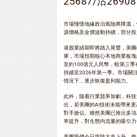
25687/沽26908
市場憧憬地緣政治風險將降溫，
源價格及金價波動持續，部分投
港股業績期即將踏入尾聲，美團
庫，市場預期核心本地商業板塊
至約100億元人民幣，較第三季
持續至2026年第一季。市場
情況下，逐步恢復盈利能力。
此外，隨着行業競爭加劇，科技
出，若美團的AI技術未能帶來
對手搶佔。雖然美團已推出多項
率提升，對生態內流量的吸引力
美團股價今日跟隨大市上升，曾