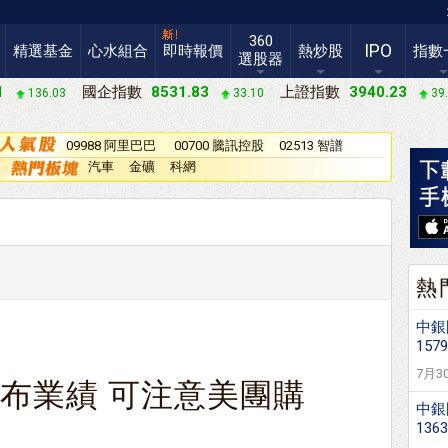
360
IPO
精選基金
心水組合
即時報價
熱炒股
指數
選股器
1
國企指數
8531.83
上證指數
3940.23
136.03
33.10
39
09988 阿里巴巴
00700 騰訊控股
02513 智譜
－Ｗ
汽車
金礦
科網
熱
中銀
1579
7月30
公布業績 可注意美團購
中銀
136