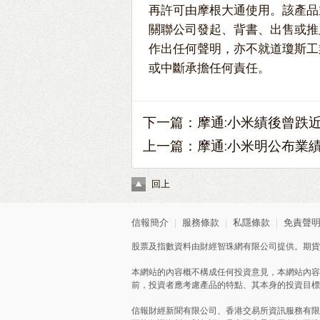
再許可由摩根大通使用。該產品
關聯公司發起、背書、出售或推
作出任何聲明，亦不就道瓊斯工
或中斷承擔任何責任。
下一篇：
摩通:小米績後曾跌近2%
上一篇：
摩通:小米明公布業績 
回上
信報簡介
｜
服務條款
｜
私隱條款
｜
免責聲
股票及指數資料由財經智珠網有限公司提供。期貨
本網站的內容概不構成任何投資意見，本網站內容
前，投資者應考慮產品的特點、其本身的投資目標
信報財經新聞有限公司、香港交易所資訊服務有限