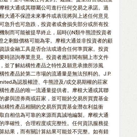
摩根大通或其聯屬公司進行任何交易之承諾。過
根大通不保證未來事件或表現將與上述任何意見
可急升也可急跌，投資者或會損失部分或所有投
制而可能被提早終止，屆時(i)N類牛熊證投資者
牛熊證之剩餘價格可能為零。摩根大通並非投資者的顧
資該金融工具是否合法或適合任何準買家。投資
要時諮詢專業意見。投資者應詳閱有關上市文件
，並了解結構性產品之特性及願意承擔所涉風
性產品於第二市場的流通量是無法預料的。J.P.
Kong) Limited為認股權證、牛熊證及/或交易期權的莊家
構性產品的唯一流通量提供者。摩根大通或其聯
的參與證券商或莊家，並可能於交易所買賣基金
結構性產品相關的交易所買賣基金潛在利益衝
取自相信為可靠的來源而真誠地編製。摩根大通
的準確性、合理程度或完整性。任何資訊服務提
算結果，而有關計算結果可能並不完整。如有錯