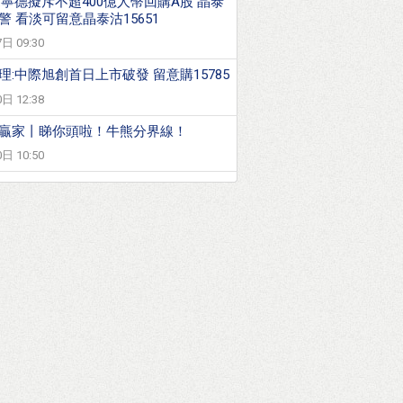
:寧德擬斥不超400億人幣回購A股 晶泰
警 看淡可留意晶泰沽15651
日 09:30
理:中際旭創首日上市破發 留意購15785
日 12:38
贏家丨睇你頭啦！牛熊分界線！
日 10:50