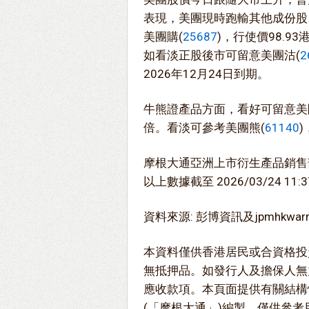
表現，美團現時跑輸其他成份股
美團購(
25687
)，行使價98.9
如看淡正股後市可留意美團沽(
2
2026年12月24日到期。
牛熊證產品方面，看好可留意美
倍。看淡可參考美團熊(
61140
摩根大通亞洲上市衍生產品銷售
以上數據截至 2026/03/24 11:3
資料來源: 彭博資訊及jpmhkwarra
本資料僅供香港居民或合資格投
無抵押品。如發行人及擔保人無
應收款項。本頁面提供有關結構
(「摩根大通」)編製，僅供參