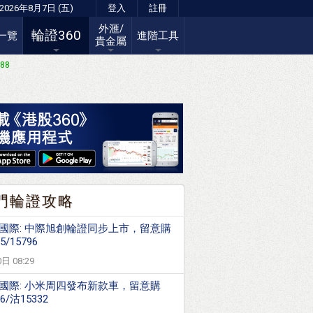
2026年8月7日 (五)
登入
註冊
外滙/
輪證360
一覽
進階工具
貴金屬
.88
門輪證攻略
國際: 中際旭創輪證同步上市，留意購
5/15796
日 08:29
國際: 小米周四發布新款車，留意購
36/沽15332