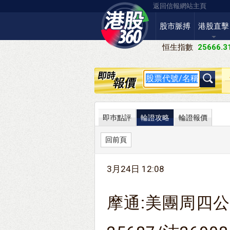
返回信報網站主頁
股市脈搏
港股直擊
恒生指數
25666.3
即巿點評
輪證攻略
輪證報價
回前頁
3月24日 12:08
摩通:美團周四