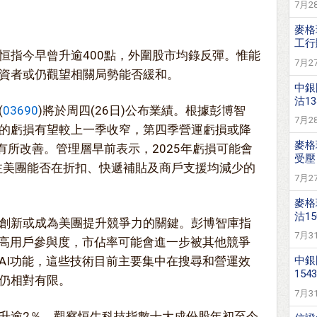
7月28
麥格
工行購
恒指今早曾升逾400點，外圍股市均錄反彈。惟能
7月27
資者或仍觀望相關局勢能否緩和。
中銀
沽13
(
03690
)將於周四(26日)公布業績。根據彭博智
7月28
的虧損有望較上一季收窄，第四季營運虧損或降
麥格
有所改善。管理層早前表示，2025年虧損可能會
受壓
關注美團能否在折扣、快遞補貼及商戶支援均減少的
7月27
麥格
沽15
創新或成為美團提升競爭力的關鍵。彭博智庫指
7月31
更高用戶參與度，市佔率可能會進一步被其他競爭
AI功能，這些技術目前主要集中在搜尋和營運效
中銀
1543
仍相對有限。
7月31
升逾2％。觀察恒生科技指數十大成份股年初至今