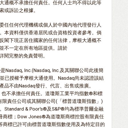
大通概不承擔任何責任。任何人士均不得以此等
索或訴訟之根據。
委任任何代理機構或個人於中國內地代理發行人
。本資料僅供香港居民或合資格投資者參考。倘
反閣下現正居住國家的任何法律，摩根大通概不
並不一定在所有地區提供。請於
laimer詳閱完整的免責聲明。
x®是Nasdaq, Inc.(Nasdaq, Inc.及其關聯公司此後簡
標，並已授權予摩根大通使用。Nasdaq尚未認證該結
品不由Nasdaq發行、代言、出售或推廣。
保，也不承擔任何責任。道瓊斯工業平均指數®和標
有限責任公司或其關聯公司(「標普道瓊斯指數」)
ndard & Poor's®及S&P®均為標準普爾金融
商標；Dow Jones®為道瓊斯商標控股有限責任
該等商標已許可由標普道瓊斯指數使用及為特定目的