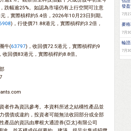
信證
發盈
，跌幅逾25%。如認為市場仍有上行空間可注意
7月27
3港元，實際槓桿約5.4倍，2026年10月23日到期。
6908
)，行使價71.88港元，實際槓桿約3.2倍，
麥格
7月30
輪證
團牛(
63797
)，收回價72.5港元，實際槓桿約9
7月30
)，收回價83港元，實際槓桿約8.8倍。
部
7
nts.com
資者作為資訊參考。本資料所述之結構性產品並
力償債或違約，投資者可能無法收回部分或全部
性產品的資訊由摩根大通證券(亞太)有限公司
考用途，並不構成任何要約、建議、提呈出售或招攬