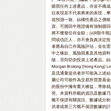
購買任何上述產品，亦並不構成
往表現並不代表將來的表現，摩
或預測一致。結構性產品之價格
資。可贖回牛熊證備有強制贖回機
將不獲發任何金額；(ii)R類
問或信託人，亦不會負責决定投
者應為自己作風險評估，並在需
中之條款、風險因素及其他資料
險，否則切勿投資上述產品。結構
Morgan Broking (Hong 
及流通量提供者亦可能為上述結
屬公司可能作為交易所買賣基金
的股份中擁有重大權益，導致就
突。本資料所載的資訊及數據乃
概不保證有關資訊、數據或分析
供者或第三方概不保證數據的計