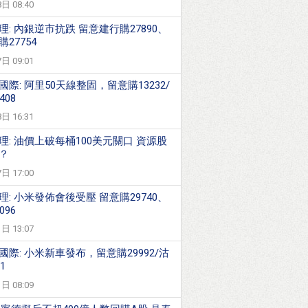
日 08:40
理: 內銀逆市抗跌 留意建行購27890、
27754
日 09:01
國際: 阿里50天線整固，留意購13232/
408
日 16:31
理: 油價上破每桶100美元關口 資源股
？
日 17:00
理: 小米發佈會後受壓 留意購29740、
096
日 13:07
國際: 小米新車發布，留意購29992/沽
1
日 08:09