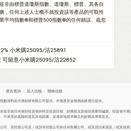
並非由標普道瓊斯指數、道瓊斯、標普、其各自
廣，任何上述人士概不就投資該等產品的可取性
業平均指數®和標普500指數®的任何錯誤、疏忽
 小米購25095/沽25891
可留意小米購25095/沽22852
明
｜
廣告查詢
｜
加入信報
｜
聯絡信報
指數資料由天滙財經有限公司提供。外滙及黃金報價由路透社提供。
亦並非就任何個別投資者的特定投資目標、財務狀況及個別需要而編製。投資者不應
、可承受的風險程度及其他因素，並適當地尋求獨立的財務及專業意見。
公司、其控股公司及／或該等控股公司的任何附屬公司、或其資訊來源及／或其他第