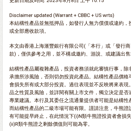
更新日期及時間: 2023年8月8日 上午 10:15
Disclaimer updated (Warrant + CBBC + US wrts)
本結構性產品並無抵押品，如發行人無力償債或違約，
或全部應收款項。
本文由香港上海滙豐銀行有限公司(「本行」或「發行商
款)，僅供參考之用，並不構成邀約、游說、或建議出
結構性產品屬複雜產品，投資者務須就此審慎行事，除
承擔所涉風險，否則切勿投資此產品。結構性產品價格
會損失所有或大部分投資。過往表現並不反映將來表現
品之性質及風險，並詳閱有關上市文件，獨立決定是否
專業建議。本行及其委任之流通量提供者可能是結構性
而結構性產品的二級市場可能有限。謹請注意，牛熊證
有可能提早終止，在此情況下(i)N類牛熊證投資者會損
(ii)R類牛熊證之剩餘價值則可能為零。