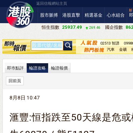
返回信報網站主頁
股市脈搏
港股直擊
精選基金
心水組合
恒生指數
25937.49
國企指數
862
269.46
02513 智譜
099
－Ｗ
汽車
金礦
即巿點評
輪證攻略
輪證報價
回前頁
8月8日 10:47
滙豐:恒指跌至50天線是危或