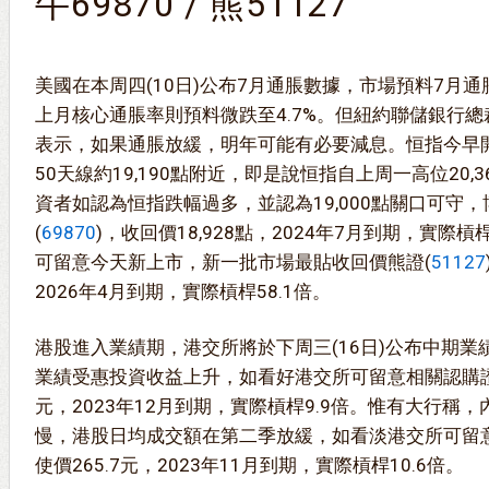
牛69870 / 熊51127
美國在本周四(10日)公布7月通脹數據，市場預料7月通
上月核心通脹率則預料微跌至4.7%。但紐約聯儲銀行總裁威廉斯(
表示，如果通脹放緩，明年可能有必要減息。恒指今早開
50天線約19,190點附近，即是說恒指自上周一高位20,3
資者如認為恒指跌幅過多，並認為19,000點關口可守
(
69870
)，收回價18,928點，2024年7月到期，實際槓
可留意今天新上市，新一批市場最貼收回價熊證(
51127
2026年4月到期，實際槓桿58.1倍。
港股進入業績期，港交所將於下周三(16日)公布中期
業績受惠投資收益上升，如看好港交所可留意相關認購證
元，2023年12月到期，實際槓桿9.9倍。惟有大行稱
慢，港股日均成交額在第二季放緩，如看淡港交所可留
使價265.7元，2023年11月到期，實際槓桿10.6倍。