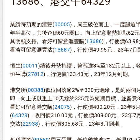
13686、港交牛64329
業績符預期的滙豐(
00005
)，周三破位而上，一度飆逾半成
年半高位，其後企穩60元關口。向上留意順勢挑戰62元
具明顯支持。看好可留意滙豐購(
13686
)，行使價63.
看淡可留意滙豐沽(
13687
)，行使價49.95元，23年7
恒生(
00011
)績後升勢持續，曾漲逾3%至132元以上，
恒生購(
27812
)，行使價133.43元，23年12月到期。
港交所(
00388
)低位回落逾2%至320元邊緣，是約兩
即，向上或以重上10天線約335元為短期目標，並留意
看好可留意港交購(
24075
)，行使價400.20元，23年
(
64329
)，收回價310.00元，行使價308.00元，23
交沽(
22938
)，行使價305.68元，23年3月到期。
創科實業(
00669
)周三受壓，低位曾挫逾7%，低見91.