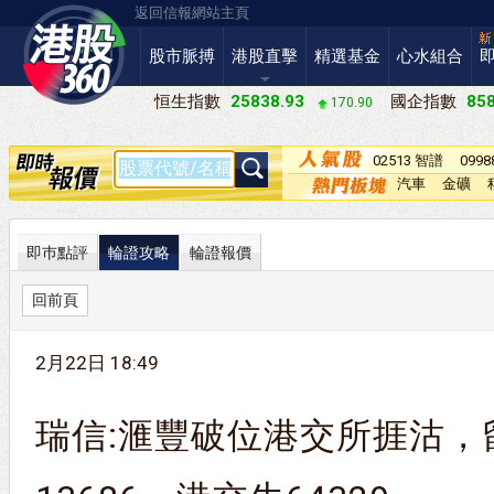
返回信報網站主頁
股市脈搏
港股直擊
精選基金
心水組合
恒生指數
25838.93
國企指數
858
170.90
02513 智譜
099
－Ｗ
汽車
金礦
即巿點評
輪證攻略
輪證報價
回前頁
2月22日 18:49
瑞信:滙豐破位港交所捱沽，