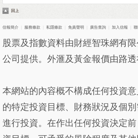
回上
信報簡介
｜
服務條款
｜
私隱條款
｜
免責聲明
｜
廣告查詢
｜
加入信報
｜
聯
股票及指數資料由財經智珠網有限
公司提供。外滙及黃金報價由路透
本網站的內容概不構成任何投資意
的特定投資目標、財務狀況及個別
進行投資。在作出任何投資決定前