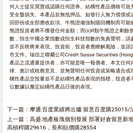
何人士提呈買賣或認購任何證券。結構性產品價格可急
受全盤損失。本產品並無抵押品。如發行人無力償債或
回部份或全部應收款項。牛熊證備強制贖回機制而可能被提
熊證投資者將不獲發任何金額；而(ii)R類牛熊證之剩
數，恒生中國企業指數或恒生科技指數的免責聲明，請
並不反映將來表現。投資前，投資者應瞭解風險，並諮
市文件。瑞信之聯屬公司Credit Suisse Securities (Hong
產品之流通量提供者，亦可能是唯一報價者。本文任何
律、會計或稅務意見、並無聲明任何投資或策略適合或
構性產品交投量並不是結構性產品表現的指標，投資者
位數據以釐定結構性產品日後的表現。
下一篇：
摩通:百度業績將出爐 留意百度購25015/沽
上一篇：
高盛:地產板塊個別發展 部署好倉留意新地
高槓桿購29616，長和貼價購28554