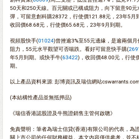
50天和250天線。百元關或已構成阻力，向下留意90
彈，可留意創科購28372，行使價121.88元，23年5
收回價68.68元，行使價65.68元，23年9月到期。
視頻股快手(
01024
)曾挫逾3%至55元邊緣，是逾兩個
阻力，55元水平觀望可否喘跌。看好可留意快手購(
269
年5月到期。或快手牛(
63422
)，收回價48.00元，行使價
期。
以上產品資料來源: 彭博資訊及瑞信網站cswarrants.co
(本結構性產品並無抵押品)
《瑞信香港認股證及牛熊證銷售主管何啟聰》
免責聲明：筆者為瑞士信貸(香港)有限公司的代表，為
關上市公司的任何財務權益。本文內容僅供參考，並不