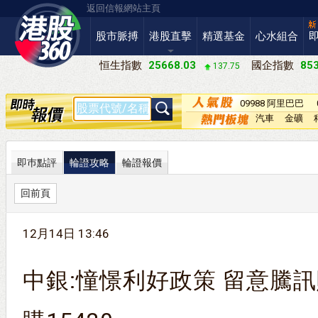
返回信報網站主頁
股市脈搏
港股直擊
精選基金
心水組合
恒生指數
25668.03
國企指數
853
137.75
09988 阿里巴巴
－Ｗ
汽車
金礦
即巿點評
輪證攻略
輪證報價
回前頁
12月14日 13:46
中銀:憧憬利好政策 留意騰訊購