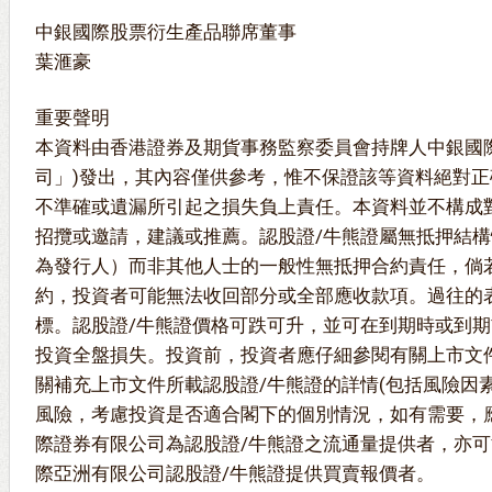
中銀國際股票衍生產品聯席董事
葉滙豪
重要聲明
本資料由香港證券及期貨事務監察委員會持牌人中銀國
司」)發出，其內容僅供參考，惟不保證該等資料絕對
不準確或遺漏所引起之損失負上責任。本資料並不構成
招攬或邀請，建議或推薦。認股證/牛熊證屬無抵押結構
為發行人）而非其他人士的一般性無抵押合約責任，倘
約，投資者可能無法收回部分或全部應收款項。過往的
標。認股證/牛熊證價格可跌可升，並可在到期時或到
投資全盤損失。投資前，投資者應仔細參閱有關上市文件
關補充上市文件所載認股證/牛熊證的詳情(包括風險因
風險，考慮投資是否適合閣下的個別情況，如有需要，
際證券有限公司為認股證/牛熊證之流通量提供者，亦
際亞洲有限公司認股證/牛熊證提供買賣報價者。