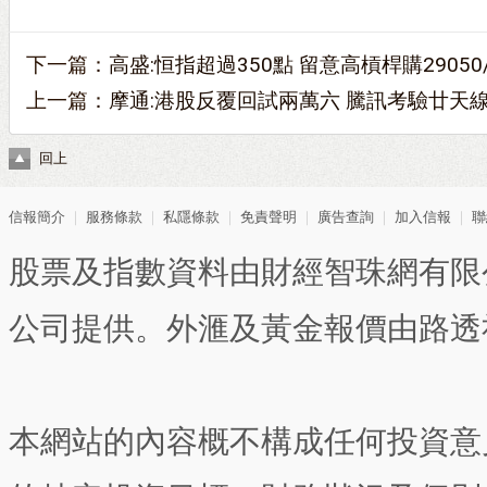
下一篇：
高盛:恒指超過350點 留意高槓桿購29050/1
上一篇：
摩通:港股反覆回試兩萬六 騰訊考驗廿天
回上
信報簡介
｜
服務條款
｜
私隱條款
｜
免責聲明
｜
廣告查詢
｜
加入信報
｜
聯
股票及指數資料由財經智珠網有限
公司提供。外滙及黃金報價由路透
本網站的內容概不構成任何投資意