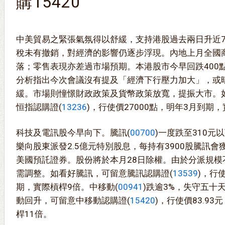
購15420
中美貿易之緊張氣氛得以舒緩，支持港股過去兩日升近7
稅未有撤銷，對經濟的影響仍逐步浮現。內地上月全國
落；零售表現亦差過市場預期。本港股市今早回跌400
分析指出今次會議沒有提及「經濟下行壓力加大」，或
緩。市場則憧憬財政政策及貨幣政策放寬，提振大市。
恒指認購證(
13236
)，行使價27000點，明年3月到期
科技及電訊股今早向下。騰訊(
00700
)一度跌至310
樂向股東派發2.5億元特別股息，每持有3900股騰訊
美國預託證券。股份將於本月28日除權。由於分派規模
需調整。如看好騰訊，可留意騰訊認購證(
13539
)，行使
期，實際槓桿9倍。中移動(
00941
)跌逾3%，失守五十
動回升，可留意中移動認購證(
15420
)，行使價83.9
桿11倍。