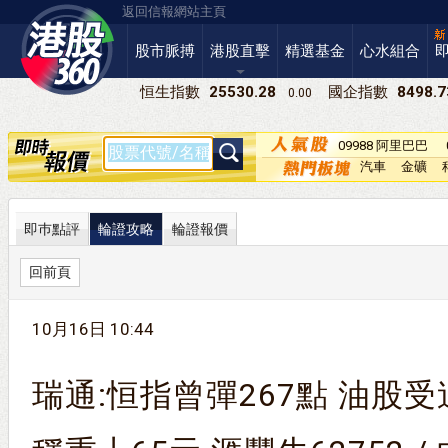
返回信報網站主頁
股市脈搏
港股直擊
精選基金
心水組合
恒生指數
25530.28
國企指數
8498.7
0.00
09988 阿里巴巴
－Ｗ
汽車
金礦
即巿點評
輪證攻略
輪證報價
回前頁
10月16日 10:44
瑞通:恒指曾彈267點 油股受