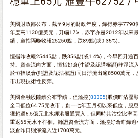
穩重上65元 滙豐牛62752 / 
美國財政部公布，截至9月的財政年度，錄得赤字779
年度高1130億美元，升幅17%，赤字亦是2012年以
績，道指隔晚收報25250點，跌89點(或0.35%)。
恒指昨收報25445點，跌356點(或1.4%)，今早回升逾
持。資金流向方面，恒指好倉(牛證及認購權證)昨淨流入逾
於恒指淡倉(熊證及認沽權證)同日淨流出逾8500萬元
市出現技術性反彈。
美國金融股陸續公布季績，但滙控(
00005
)股價昨沽壓
全日低位64.75元收市，創一七年五月初以來低位，股
獲超過6.5億元北水經港股通買入，但同時其沽空比率高
重返65元水平徘徊。輪證資金流方面，滙控好倉昨錄逾
淡倉昨日則淨流入近1700萬元。