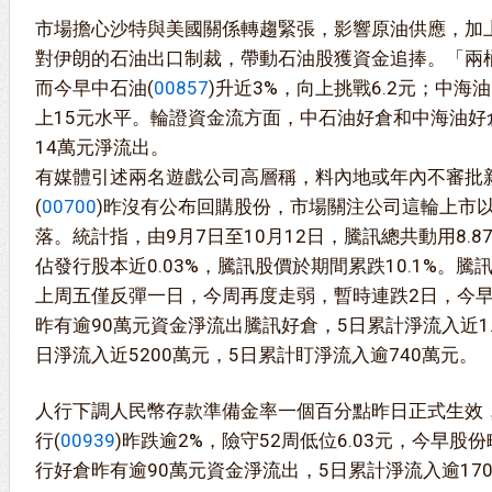
市場擔心沙特與美國關係轉趨緊張，影響原油供應，加上
對伊朗的石油出口制裁，帶動石油股獲資金追捧。「兩
而今早中石油(
00857
)升近3%，向上挑戰6.2元；中海油
上15元水平。輪證資金流方面，中石油好倉和中海油好
14萬元淨流出。
有媒體引述兩名遊戲公司高層稱，料內地或年內不審批
(
00700
)昨沒有公布回購股份，市場關注公司這輪上市
落。統計指，由9月7日至10月12日，騰訊總共動用8.87
佔發行股本近0.03%，騰訊股價於期間累跌10.1%。
上周五僅反彈一日，今周再度走弱，暫時連跌2日，今早
昨有逾90萬元資金淨流出騰訊好倉，5日累計淨流入近1
日淨流入近5200萬元，5日累計盯淨流入逾740萬元。
人行下調人民幣存款準備金率一個百分點昨日正式生效
行(
00939
)昨跌逾2%，險守52周低位6.03元，今早股
行好倉昨有逾90萬元資金淨流出，5日累計淨流入逾17