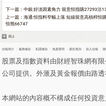
下一篇：
中銀:好淡因素角力 留意恒指購27293沽13
上一篇：
海通:恒指料窄幅上落 短線留意高槓桿恒購2
恒熊66747
回上
信報簡介
｜
服務條款
｜
私隱條款
｜
免責聲明
｜
廣告查詢
｜
加入信報
｜
聯
股票及指數資料由財經智珠網有限
公司提供。外滙及黃金報價由路透
本網站的內容概不構成任何投資意