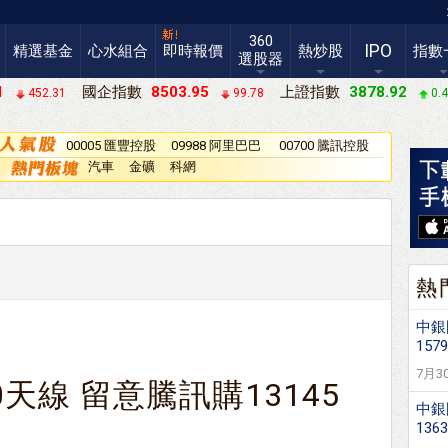
360
IPO
精選基金
心水組合
即時報價
熱炒股
指數
選股器
1
國企指數
8503.95
上證指數
3878.92
452.31
99.78
0.
00005 匯豐控股
09988 阿里巴巴
00700 騰訊控股
－Ｗ
汽車
金礦
科網
熱
中銀
1579
7月30
天線 留意騰訊購13145
中銀
136