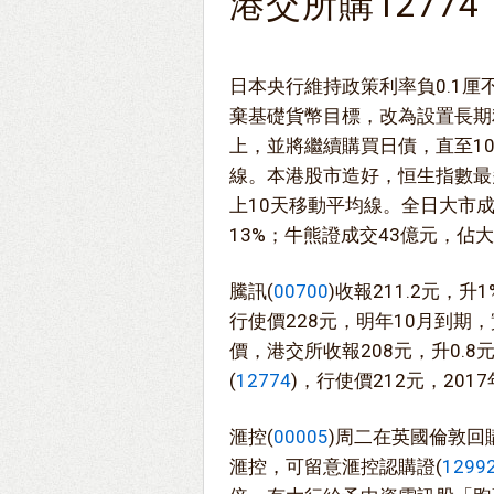
港交所購12774
日本央行維持政策利率負0.1
棄基礎貨幣目標，改為設置長期
上，並將繼續購買日債，直至1
線。本港股市造好，恒生指數最多
上10天移動平均線。全日大市成
13%；牛熊證成交43億元，佔
騰訊(
00700
)收報211.2元，
行使價228元，明年10月到期
價，港交所收報208元，升0.
(
12774
)，行使價212元，201
滙控(
00005
)周二在英國倫敦回購
滙控，可留意滙控認購證(
1299