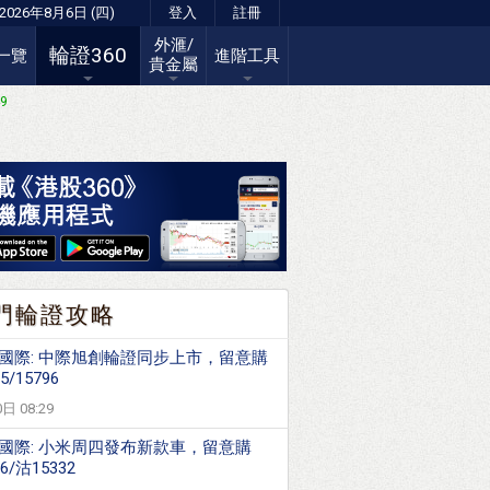
2026年8月6日 (四)
登入
註冊
外滙/
輪證360
一覽
進階工具
貴金屬
49
門輪證攻略
國際: 中際旭創輪證同步上市，留意購
5/15796
日 08:29
國際: 小米周四發布新款車，留意購
36/沽15332