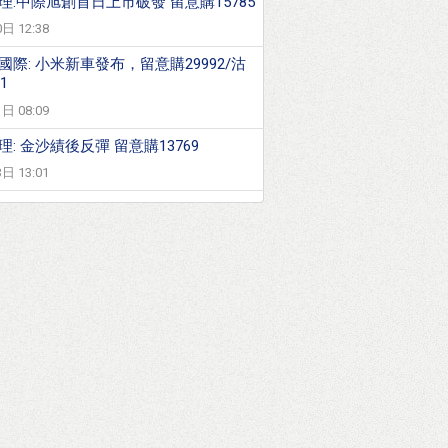
理:中際旭創首日上市破發 留意購15785
日 12:38
國際: 小米新車發布，留意購29992/沽
1
日 08:09
理: 金沙績後反彈 留意購13769
日 13:01