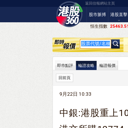
返回信報網站主頁
股市脈搏
港股直擊
恒生指數
25463.5
即巿點評
輪證攻略
輪證報價
回前頁
9月22日 10:33
中銀:港股重上10