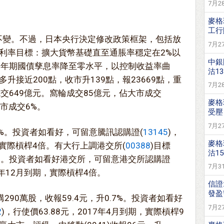
7月28
麥格
工行購
厘不變。不過，日本央行決定修改政策框架，包括放
7月27
利率目標：擴大貨幣基礎直至通脹率穩定在2%以
中銀
0年期國債孳息率降至零水平，以控制收益率曲
沽13
升接近200點，收市升139點，報23669點，重
7月28
交649億元。窩輪成交85億元，佔大市成交
麥格
大市成交6%。
受壓
7月27
升1%。投資者如看好，可留意騰訊認購證(
13145
)，
麥格
，實際槓桿4倍。有大行上調港交所(
00388
)目標
沽15
8元。投資者如看好港交所，可留意港交所認購證
7月31
7年12月到期，實際槓桿4倍。
信證
發盈
290萬股，收報59.4元，升0.7%。投資者如看好
7月27
2
)，行使價63.88元，2017年4月到期，實際槓桿9