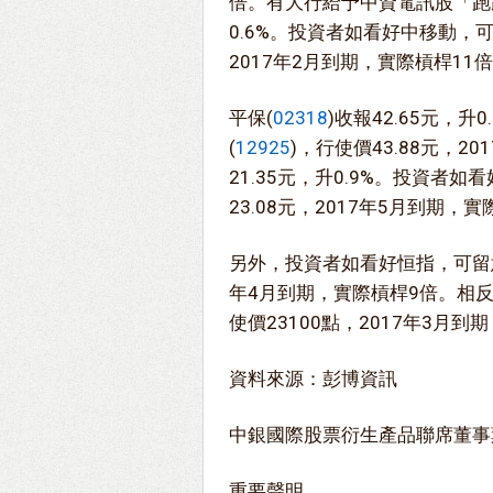
倍。有大行給予中資電訊股「跑贏
0.6%。投資者如看好中移動，
2017年2月到期，實際槓桿11
平保(
02318
)收報42.65元，
(
12925
)，行使價43.88元，2
21.35元，升0.9%。投資者
23.08元，2017年5月到期，
另外，投資者如看好恒指，可留
年4月到期，實際槓桿9倍。相
使價23100點，2017年3月到
資料來源：彭博資訊
中銀國際股票衍生產品聯席董事
重要聲明