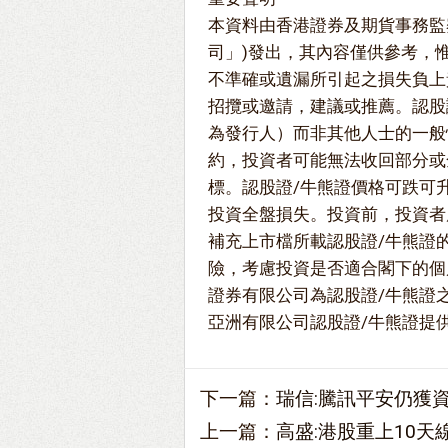
本資料由香港證券及期貨事務監
司」)發出，其內容僅供參考，
不準確或遺漏所引起之損失負上
招攬或邀請，建議或推薦。認股
為發行人）而非其他人士的一般
約，投資者可能無法收回部分或
標。認股證/牛熊證價格可跌可
投資全盤損失。投資前，投資者
補充上市檔所載認股證/牛熊證
險，考慮投資是否適合閣下的個
證券有限公司為認股證/牛熊證
亞洲有限公司認股證/牛熊證提
下一篇：
瑞信:騰訊平安仍獲資金
上一篇：
高盛:港股重上10天線