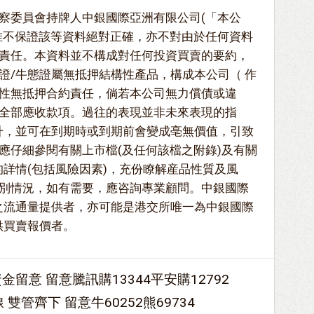
察委員會持牌人中銀國際亞洲有限公司(「本公
惟不保證該等資料絕對正確，亦不對由於任何資料
責任。本資料並不構成對任何投資買賣的要約，
證/牛態證屬無抵押結構性產品，構成本公司（ 作
性無抵押合約責任，倘若本公司無力償債或違
全部應收款項。過往的表現並非未來表現的指
升，並可在到期時或到期前會變成亳無價值，引致
應仔細參閱有關上市檔(及任何該檔之附錄)及有關
的詳情(包括風險因素)，充份瞭解産品性質及風
別情況，如有需要，應咨詢專業顧問。中銀國際
之流通量提供者，亦可能是港交所唯一為中銀國際
供買賣報價者。
留意 留意騰訊購13344平安購12792
 雙管齊下 留意牛60252熊69734