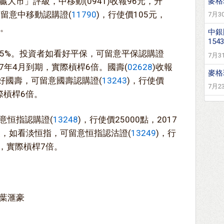
大市」評級，中移動(0941)收報96元，升
麥格
可留意中移動認購證(
11790
)，行使價105元，
7月30
倍。
中銀
1543
升0.5%。投資者如看好平保，可留意平保認購證
7月31
017年4月到期，實際槓桿6倍。國壽(
02628
)收報
麥格
如看好國壽，可留意國壽認購證(
13243
)，行使價
7月23
實際槓桿6倍。
意恒指認購證(
13248
)，行使價25000點，2017
反，如看淡恒指，可留意恒指認沽證(
13249
)，行
期，實際槓桿7倍。
葉滙豪