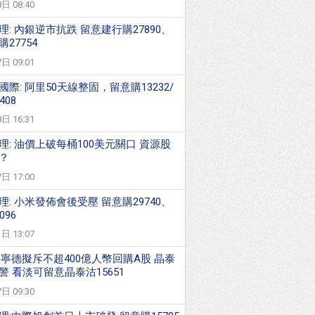
日 08:40
理: 內銀逆市抗跌 留意建行購27890、
27754
日 09:01
國際: 阿里50天線整固，留意購13232/
408
日 16:31
理: 油價上破每桶100美元關口 資源股
？
日 17:00
理: 小米發佈會後受壓 留意購29740、
096
日 13:07
:寧德擬斥不超400億人幣回購A股 晶泰
警 看淡可留意晶泰沽15651
日 09:30