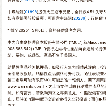
中煤能源(
01898
)股價周三逆市受壓，全日跌4.5%失守
如有意部署該股反彈，可留意中煤購(
23288
)，行使價1
* 截至2026年5月6日，資料僅供參考之用。
本內容由麥格理資本股份有限公司 (“MCL”) 就Macquarie Bank
008 583 542) ("MBL")發行之結構性產品向香港
請、要約、或遊説。產品不售予美國人。
結構性產品並無抵押品，如發行人無力償債或違約，投
全部應收款項。結構性產品價格可升可跌。過往表現並
第二市場可能有限而MCL可能是唯一報價方。閣下應閱
www.warrants.com.hk 之上市文件以瞭解結構性
險。如有需要，請徵詢獨立之專業意見。牛熊證備有強
止，届時(i) N類牛熊證投資者會損失全部投資；而(ii
為零。