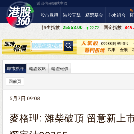
返回信報網站主頁
股市脈搏
港股直擊
精選基金
心水組合
恒生指數
25553.00
國企指數
8497
22.72
09988 阿里巴巴
－Ｗ
汽車
金礦
即巿點評
輪證攻略
輪證報價
回前頁
5月7日 09:08
麥格理: 濰柴破頂 留意新上市