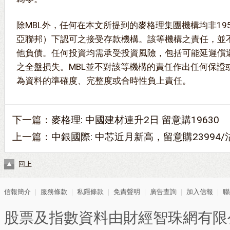
除MBL外，任何在本文所提到的麥格理集團機構均非19
亞聯邦）下認可之接受存款機構。該等機構之責任，並不
他負債。任何投資均需承受投資風險，包括可能延遲償
之全盤損失。MBL並不對該等機構的責任作出任何保證
為資料的準確度、完整度或合時性負上責任。
下一篇：
麥格理: 中國建材連升2日 留意購19630
上一篇：
中銀國際: 中芯近月新高，留意購23994/沽
回上
信報簡介
｜
服務條款
｜
私隱條款
｜
免責聲明
｜
廣告查詢
｜
加入信報
｜
聯
股票及指數資料由財經智珠網有限