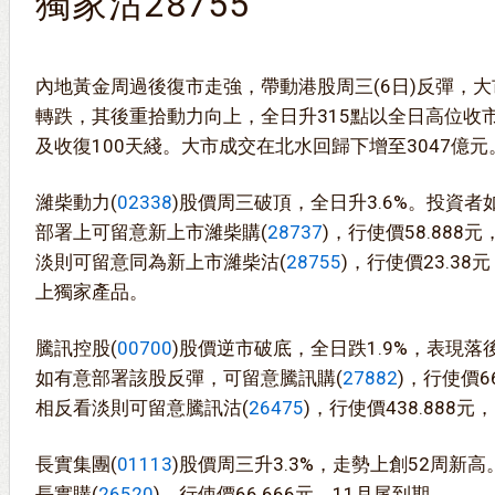
獨家沽28755
內地黃金周過後復市走強，帶動港股周三(6日)反彈，大
轉跌，其後重拾動力向上，全日升315點以全日高位收市
及收復100天綫。大市成交在北水回歸下增至3047億元
濰柴動力(
02338
)股價周三破頂，全日升3.6%。投資
部署上可留意新上市濰柴購(
28737
)，行使價58.888
淡則可留意同為新上市濰柴沽(
28755
)，行使價23.3
上獨家產品。
騰訊控股(
00700
)股價逆市破底，全日跌1.9%，表現
如有意部署該股反彈，可留意騰訊購(
27882
)，行使價6
相反看淡則可留意騰訊沽(
26475
)，行使價438.888
長實集團(
01113
)股價周三升3.3%，走勢上創52周新
長實購(
26520
)，行使價66.666元，11月尾到期。