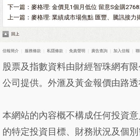
下一篇：
麥格理: 金價見1個月低位 留意S金購2768
上一篇：
麥格理: 業績成市場焦點 匯豐、騰訊接力
回上
信報簡介
｜
服務條款
｜
私隱條款
｜
免責聲明
｜
廣告查詢
｜
加入信報
｜
聯
股票及指數資料由財經智珠網有限
公司提供。外滙及黃金報價由路透
本網站的內容概不構成任何投資意
的特定投資目標、財務狀況及個別