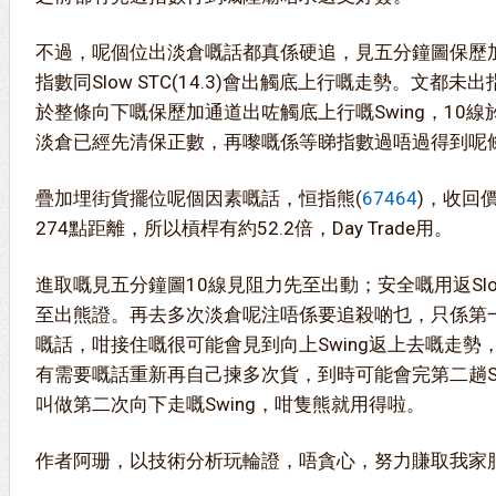
不過，呢個位出淡倉嘅話都真係硬追，見五分鐘圖保歷
指數同Slow STC(14.3)會出觸底上行嘅走勢。文都未出指數同
於整條向下嘅保歷加通道出咗觸底上行嘅Swing，10線
淡倉已經先清保正數，再嚟嘅係等睇指數過唔過得到呢條
疊加埋街貨擺位呢個因素嘅話，恒指熊(
67464
)，收回
274點距離，所以槓桿有約52.2倍，Day Trade用。
進取嘅見五分鐘圖10線見阻力先至出動；安全嘅用返Slow 
至出熊證。再去多次淡倉呢注唔係要追殺啲乜，只係第一輪
嘅話，咁接住嘅很可能會見到向上Swing返上去嘅走勢
有需要嘅話重新再自己揀多次貨，到時可能會完第二趟Sw
叫做第二次向下走嘅Swing，咁隻熊就用得啦。