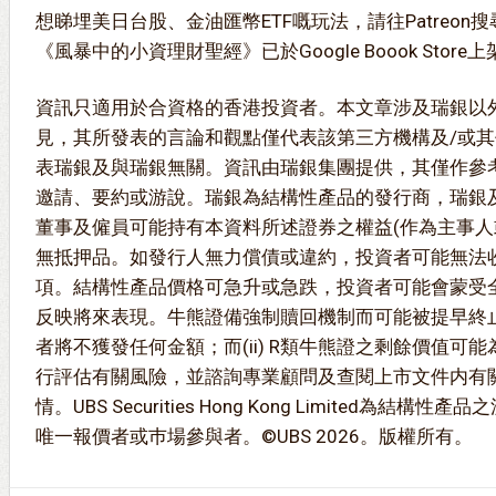
想睇埋美日台股、金油匯幣ETF嘅玩法，請往Patreon搜尋
《風暴中的小資理財聖經》已於Google Boook Stor
資訊只適用於合資格的香港投資者。本文章涉及瑞銀以
見，其所發表的言論和觀點僅代表該第三方機構及/或
表瑞銀及與瑞銀無關。資訊由瑞銀集團提供，其僅作參
邀請、要約或游說。瑞銀為結構性產品的發行商，瑞銀
董事及僱員可能持有本資料所述證券之權益(作為主事
無抵押品。如發行人無力償債或違約，投資者可能無法
項。結構性產品價格可急升或急跌，投資者可能會蒙受
反映將來表現。牛熊證備強制贖回機制而可能被提早終止，
者將不獲發任何金額；而(ii) R類牛熊證之剩餘價值可
行評估有關風險，並諮詢專業顧問及查閱上市文件内有
情。UBS Securities Hong Kong Limited為結
唯一報價者或巿場參與者。©UBS 2026。版權所有。