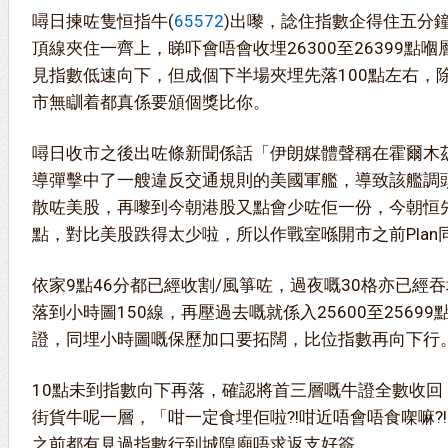
噚日揀咗隻恒指牛(
65572
)出嚟，諗住指數企得住五分鐘
頂線夾住一齊上，睇吓會唔會收埋26300至26399點
見指數低速向下，但成個下半場夾埋先落100點左右，
市無瞓着都真係要頒個獎比你。
噚日收市之後出咗條新聞係話「伊朗媒體聲稱在霍爾木
導彈擊中了一艘違反交通規則的美國軍艦，導致該艦調
散咗美股，再嚟到今朝港股又點會少咗佢一份，今朝恒先低
點，對比美股跌得太少啦，所以作戰室喺開市之前Plan
依家9點46分都已經收割/風箏咗，過夜嘅30格亦已經
落到小時圖150線，再壓過去嘅就係入25600至2569
證，同埋小時圖嘅保歷加口要拓闊，比位指數再向下行
10點未到指數向下再落，確認將首三層嘅牛證全數收回
街貨牛呢一層，「咁一定食埋佢啦?!咁近唔會唔食㗎嘛?
之前都有見過指數行到城隍廟唔求返支好簽。