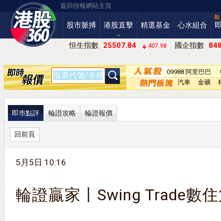
返回信報網站主頁
股市脈搏
港股直擊
精選基金
心水組合
恒生指數
25507.84
國企指數
848
407.98
09988 阿里巴巴
－Ｗ
汽車
金礦
即巿點評
輪證攻略
輪證報價
回前頁
5月5日 10:16
輪證贏家丨Swing Trade