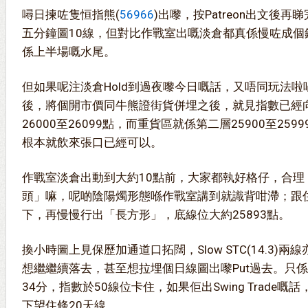
噚日揀咗隻恒指熊(
56966
)出嚟，按Patreon出文後
五分鐘圖10線，但對比作戰室出嘅淡倉都真係慢咗成個
係上半場嘅水尾。
但如果呢注淡倉Hold到過夜嚟今日嘅話，又唔同玩法
後，將個開市價同牛熊證街貨併埋之後，就見指數已經
26000至26099點，而重貨區就係第二層25900至25
根本就飲來張口已經可以。
作戰室淡倉出動到大約10點前，大家都執好格仔，合理
頭」嘛，呢啲陰陽燭形態喺作戰室講到就識背咁滯；跟住
下，再慢慢行出「長方形」，底線位大約25893點。
換小時圖上見保歷加通道口拓闊，Slow STC(14.3)
想繼繼續落去，甚至想拉埋個日線圖出嚟Put過去。只係
34分，指數於50線位卡住，如果佢出Swing Trade嘅
下望住條20天線。