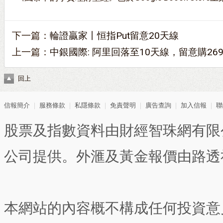
下一篇：
輪證贏家丨恒指Put留意20天線
上一篇：
中銀國際: 阿里回落至10天線，留意購2692
回上
信報簡介
｜
服務條款
｜
私隱條款
｜
免責聲明
｜
廣告查詢
｜
加入信報
｜
聯
股票及指數資料由財經智珠網有限
公司提供。外滙及黃金報價由路透
本網站的內容概不構成任何投資意