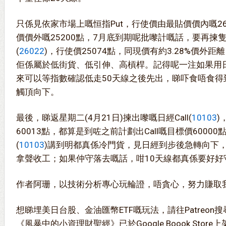
只係見依家市場上嘅恒指Put，行使價由最貼價價內嘅2
價價外嘅25200點，7月底到期呢批嚟計嘅話，要再揀
(
26022
)，行使價25074點，同現價有約3.28%價外距
佢係屬於低街貨、低引伸、高槓桿。記得呢一注如果用
來可以等指數確認低走50天線之後先出，睇吓食唔食得到日線圖
觸頂向下。
最後，睇返星期二(4月21日)揀出嚟嘅日經Call(
10103
)
60013點，都算是到咗之前計劃出Call嘅目標價6000
(
10103
)講到明都真係冷門貨，見日經到步後急轉向下，
拿聲收工；如果仲守落去嘅話，咁10天線都真係要好好
想睇埋美日台股、金油匯幣ETF嘅玩法，請往Patreon搜尋
《風暴中的小資理財聖經》已於Google Boook Stor