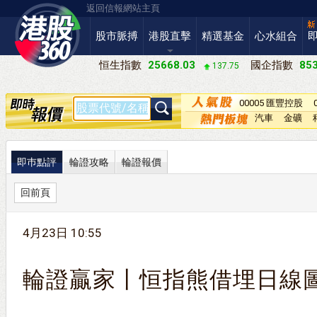
返回信報網站主頁
股市脈搏
港股直擊
精選基金
心水組合
恒生指數
25668.03
國企指數
853
137.75
00005 匯豐控股
汽車
金礦
即巿點評
輪證攻略
輪證報價
回前頁
4月23日 10:55
輪證贏家丨恒指熊借埋日線圖