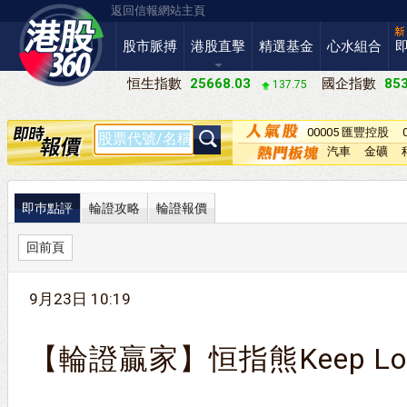
返回信報網站主頁
股市脈搏
港股直擊
精選基金
心水組合
恒生指數
25668.03
國企指數
853
137.75
00005 匯豐控股
汽車
金礦
即巿點評
輪證攻略
輪證報價
回前頁
9月23日 10:19
【輪證贏家】恒指熊Keep Lo