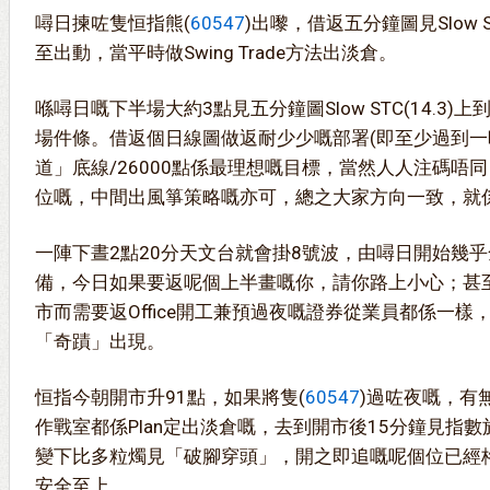
噚日揀咗隻恒指熊(
60547
)出嚟，借返五分鐘圖見Slow S
至出動，當平時做Swing Trade方法出淡倉。
喺噚日嘅下半場大約3點見五分鐘圖Slow STC(14.3)上
場件條。借返個日線圖做返耐少少嘅部署(即至少過到一晚
道」底線/26000點係最理想嘅目標，當然人人注碼唔
位嘅，中間出風箏策略嘅亦可，總之大家方向一致，就
一陣下晝2點20分天文台就會掛8號波，由噚日開始幾
備，今日如果要返呢個上半畫嘅你，請你路上小心；甚
市而需要返Office開工兼預過夜嘅證券從業員都係一
「奇蹟」出現。
恒指今朝開市升91點，如果將隻(
60547
)過咗夜嘅，有
作戰室都係Plan定出淡倉嘅，去到開市後15分鐘見指
變下比多粒燭見「破腳穿頭」，開之即追嘅呢個位已經
安全至上。