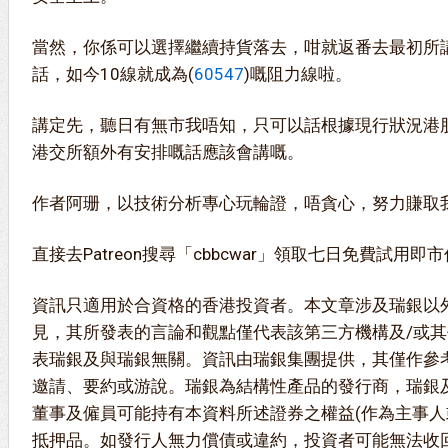
當然，你係可以選擇繼續持貨落去，咁就返番去最初所講，
話，如今10線就成為(
60547
)嘅阻力線啦。
講定先，聽日有無市我唔知，只可以話根據現行狀況港
港交所額外有安排嘅話應該會講嘅。
直接去Patreon搜尋「cbbcwar」領取七日免費試用即
資訊只適用於合資格的香港投資者。本文章涉及瑞銀以
見，其所發表的言論和觀點僅代表該第三方機構及/或
表瑞銀及與瑞銀無關。資訊由瑞銀集團提供，其僅作參
邀請、要約或游說。瑞銀為結構性產品的發行商，瑞銀
董事及僱員可能持有本資料所述證券之權益(作為主事人
抵押品。如發行人無力償債或違約，投資者可能無法收