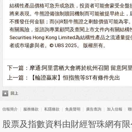
結構性產品價格可急升或急跌，投資者可能會蒙受全盤
將來表現。牛熊證備強制贖回機制而可能被提早終止，屆時
不獲發任何金額；而(ii)R類牛熊證之剩餘價值可能為
有關風險，並諮詢專業顧問及查閱上市文件内有關結構性
Securities Hong Kong Limited為結構性產品
者或巿場參與者。© UBS 2025。 版權所有。
下一篇：
摩通:阿里雲栖大會將於杭州召開 留意阿里購1
上一篇：
【輪證贏家】恒指熊等ST有條件先出
回上
信報簡介
｜
服務條款
｜
私隱條款
｜
免責聲明
｜
廣告查詢
｜
加入信報
｜
聯
股票及指數資料由財經智珠網有限