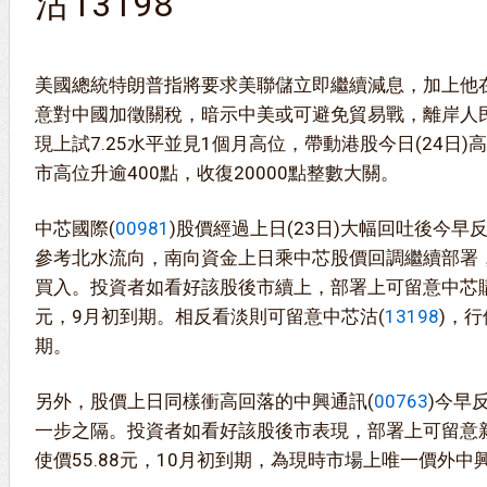
沽13198
美國總統特朗普指將要求美聯儲立即繼續減息，加上他
意對中國加徵關稅，暗示中美或可避免貿易戰，離岸人
現上試7.25水平並見1個月高位，帶動港股今日(24日)
市高位升逾400點，收復20000點整數大關。
中芯國際(
00981
)股價經過上日(23日)大幅回吐後今早
參考北水流向，南向資金上日乘中芯股價回調繼續部署，
買入。投資者如看好該股後市續上，部署上可留意中芯購
元，9月初到期。相反看淡則可留意中芯沽(
13198
)，行
期。
另外，股價上日同樣衝高回落的中興通訊(
00763
)今早
一步之隔。投資者如看好該股後市表現，部署上可留意
使價55.88元，10月初到期，為現時市場上唯一價外中