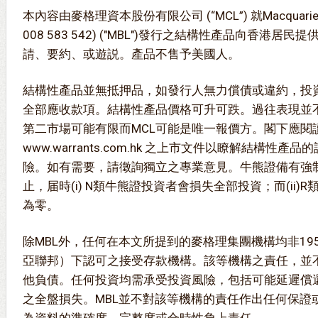
本內容由麥格理資本股份有限公司 (“MCL”) 就Macquarie Bank
008 583 542) ("MBL")發行之結構性產品向香港
請、要約、或遊説。產品不售予美國人。
結構性產品並無抵押品，如發行人無力償債或違約，投
全部應收款項。結構性產品價格可升可跌。過往表現並
第二市場可能有限而MCL可能是唯一報價方。閣下應閱
www.warrants.com.hk 之上市文件以瞭解結構性
險。如有需要，請徵詢獨立之專業意見。牛熊證備有強
止，届時(i) N類牛熊證投資者會損失全部投資；而(ii
為零。
除MBL外，任何在本文所提到的麥格理集團機構均非19
亞聯邦）下認可之接受存款機構。該等機構之責任，並不
他負債。任何投資均需承受投資風險，包括可能延遲償
之全盤損失。MBL並不對該等機構的責任作出任何保證