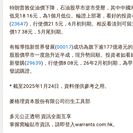
特朗普敦促油價下降，石油股早市逆市受壓，其中中國海
低見18.16元，為1個月低位。輪證上部署，看好的投
(
23647
)，行使價21.5元，6月初到期。相反看淡則可留
價17.38元，5月尾到期。
有報導指新世界發展(
00017
)成功為旗下逾177億港元
股股價早市一度急升近半成，現升勢回順。投資者如看
新發購(
29639
)，行使價8.08元，26年2月初到期，
發認購證。
* 截至2025年1月24日，資料僅供參考之用。
麥格理資本股份有限公司衍生工具部
多元公正透明 資訊全面互享
掌握窩輪貼市資訊，請即登入warrants.com.hk。