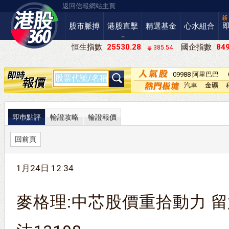
返回信報網站主頁
股市脈搏
港股直擊
精選基金
心水組合
恒生指數
25530.28
國企指數
849
385.54
09988 阿里巴巴
－Ｗ
汽車
金礦
即巿點評
輪證攻略
輪證報價
回前頁
1月24日 12:34
麥格理:中芯股價重拾動力 留意