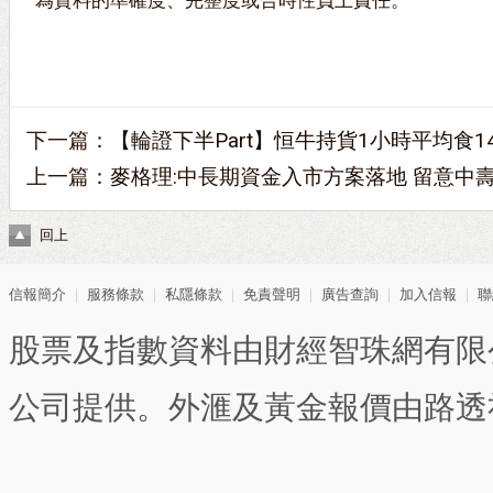
為資料的準確度、完整度或合時性負上責任。
下一篇：
【輪證下半Part】恒牛持貨1小時平均食14.
上一篇：
麥格理:中長期資金入市方案落地 留意中壽購
回上
信報簡介
｜
服務條款
｜
私隱條款
｜
免責聲明
｜
廣告查詢
｜
加入信報
｜
聯
股票及指數資料由財經智珠網有限
公司提供。外滙及黃金報價由路透