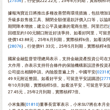
(
27536
)，行使價222.22元，25年6月到期，實際槓桿
據報淘寶近日將推出多種改善營商環境措施，包括增加
升級多款售後工具、關閉全額僅退款評價入口等，以協
期間降本增效，建立公平及健康的電商生態。阿里巴巴(
回穩至約100元關口附近好淡爭持。如看好阿里，可留意
使價143.88元，25年6月到期，實際槓桿6倍。如看
(
28076
)，行使價91.33元，25年5月到期，實際槓桿4
國家金融監督管理總局表示，支持金融資產投資公司在
大作用，亦表示支持符合條件的保險機構新設證券投資
公司提出相關申請。內險股普遍上升，中國平安(
02318
49.9元附近整固。如看好平安，可留意平安認購證(
277
年10月到期，實際槓桿5倍。如看淡平安，可留意平安認
27.45元，25年2月到期，實際槓桿7倍。
小米集團(
01810
)董事長雷軍表示，小米SU7將在本月