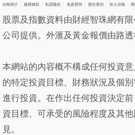
信報簡介
｜
服務條款
｜
私隱條款
｜
免責聲明
｜
廣告查詢
｜
加入信報
｜
聯
股票及指數資料由財經智珠網有限
公司提供。外滙及黃金報價由路透
本網站的內容概不構成任何投資意
的特定投資目標、財務狀況及個別
進行投資。在作出任何投資決定前
資目標、可承受的風險程度及其他
見。