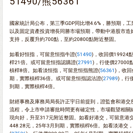
51490/熊56361
國家統計局公布，第三季GDP同比增4.6%，勝預期，
以及固定資產投資增長同勝市場預期，帶動中港股市造
支持，反覆升約700點，至約20800點附近整固。
如看好恒指，可留意恒指牛證(
51490
)，收回價1992
桿21倍。或可留意恒指認購證(
27991
)，行使價2700
槓桿8倍。如看淡恒指，可留意恒指熊證(
56361
)，收回
期，實際槓桿36倍。或可留意恒指認沽證(
27989
)，行
到期，實際槓桿4倍。
財經事務及庫務局局長許正宇日前提到，證監會和港交所
流程，令上市申請審批時間更有確定性，市場觀望相關
現向好，升至317元附近整固。如看好港交，可留意港交
448.28元，25年3月到期，實際槓桿6倍。如看淡港