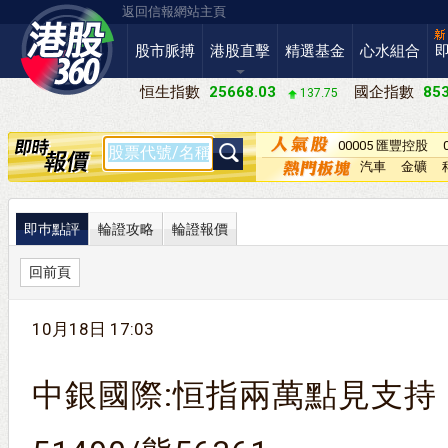
返回信報網站主頁
股市脈搏
港股直擊
精選基金
心水組合
恒生指數
25668.03
國企指數
853
137.75
00005 匯豐控股
汽車
金礦
即巿點評
輪證攻略
輪證報價
回前頁
10月18日 17:03
中銀國際:恒指兩萬點見支持