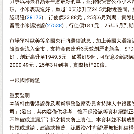
力爭成為兼容蘋果生態最好的車，並指很快會公布小米
破。小米表現造好，重越10天線升至24.5元附近整固
認購證(
28173
)，行使價33.88元，25年6月到期，實
留意小米認沽證(
27538
)，行使價18.1元，25年5月
市場預料歐美等多國央行將繼續減息，加上美國大選臨
險資金流入金市，支持金價連升3天並創歷史新高。SPDF金
好，創新高升至1949.5元。如看好S金，可留意S金認購
2000.49元，25年3月到期，實際槓桿20倍。
中銀國際輪證
重要聲明
本資料由香港證券及期貨事務監察委員會持牌人中銀國
司」)發出，其內容僅供參考，惟不保證該等資料絕對
不準確或遺漏所引起之損失負上責任。本資料並不構成
招攬或邀請，建議或推薦。認股證/牛熊證屬無抵押結構