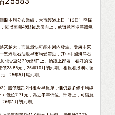
25583
個股本周公布業績，大市經過上日（12日）窄幅
勢，恆指高開48點後反覆向上，或留意市場整體氣
越來越大，而且最快可能本周内發生。憂慮中東
一眾港股石油股早市均受帶動，其中中國海洋石
且留意能否重站20元關口上。輪證上部署，看好的投
使價28.88元，25年10月初到期。相反看淡則可留
38元，25年5月尾到期。
93）股價連跌2日後今早反彈，惟仍處多條平均線
）低位7.71元，為近半年低位。部署上，可留意
元，26年1月初到期。
至上半年營業額41.9億元人民幣，按年升27.7%，