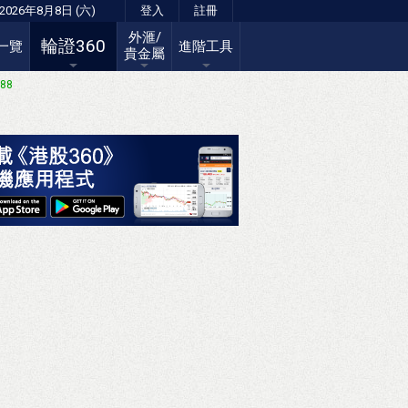
2026年8月8日 (六)
登入
註冊
外滙/
輪證360
一覽
進階工具
貴金屬
.88