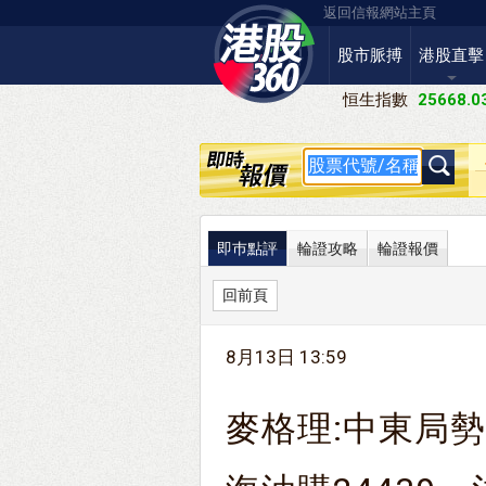
返回信報網站主頁
股市脈搏
港股直擊
恒生指數
25668.0
即巿點評
輪證攻略
輪證報價
回前頁
8月13日 13:59
麥格理:中東局