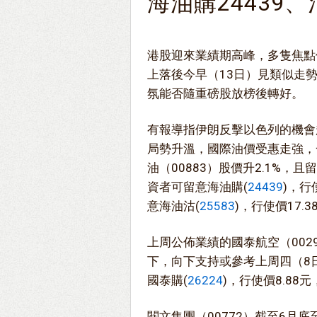
海油購24439、沽
港股迎來業績期高峰，多隻焦點
上落後今早（13日）見類似走
氛能否隨重磅股放榜後轉好。
有報導指伊朗反擊以色列的機會
局勢升溫，國際油價受惠走強，
油（00883）股價升2.1%，
資者可留意海油購(
24439
)，行
意海油沽(
25583
)，行使價17.
上周公佈業績的國泰航空（002
下，向下支持或參考上周四（8日
國泰購(
26224
)，行使價8.88
閱文集團（00772）截至6月底