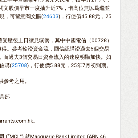
%。閱文股價早市一度抽升近7%，惜高位無以爲繼並
現，可留意閱文購(
24603
)，行使價45.88元，25
受壓後上日續見弱勢，其中中國電信（00728）
而復得。參考輪證資金流，國信認購證過去5個交易
入，而過去3個交易日資金流入的速度明顯加快。如
信購(
25708
)，行使價5.88元，25年7月初到期。
僅供參考之用。
具部
ts.com.hk。
) 就Macquarie Bank Limited (ABN 46