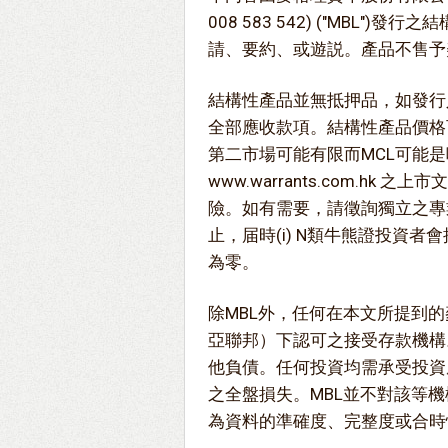
008 583 542) ("MBL
請、要約、或遊説。產品不售予
結構性產品並無抵押品，如發行
全部應收款項。結構性產品價格
第二市場可能有限而MCL可能
www.warrants.com.h
險。如有需要，請徵詢獨立之專
止，届時(i) N類牛熊證投資者
為零。
除MBL外，任何在本文所提到的
亞聯邦）下認可之接受存款機構
他負債。任何投資均需承受投資
之全盤損失。MBL並不對該等
為資料的準確度、完整度或合時