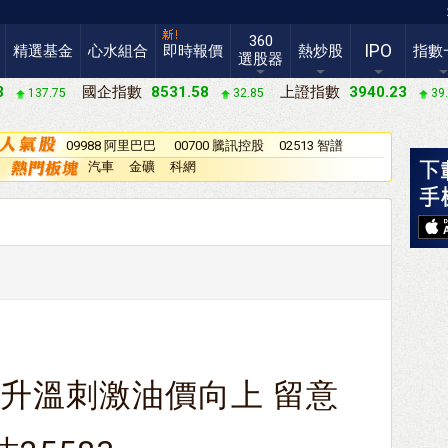
360
IPO
精選基金
心水組合
即時報價
熱炒股
指數
選股器
3
國企指數
8531.58
上證指數
3940.23
137.75
32.85
39
09988 阿里巴巴
00700 騰訊控股
02513 智譜
－Ｗ
汽車
金礦
科網
勢升溫刺激油價向上 留意