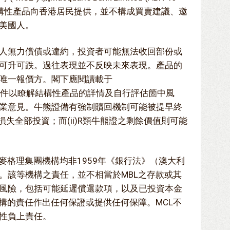
")發行之結構性產品向香港居民提供，並不構成買賣建議、邀
美國人。
人無力償債或違約，投資者可能無法收回部份或
可升可跌。過往表現並不反映未來表現。產品的
是唯一報價方。閣下應閱讀載于
k 之上市文件以瞭解結構性產品的詳情及自行評估箇中風
業意見。牛熊證備有強制贖回機制可能被提早終
會損失全部投資；而(ii)R類牛熊證之剩餘價值則可能
麥格理集團機構均非1959年《銀行法》（澳大利
。該等機構之責任，並不相當於MBL之存款或其
風險，包括可能延遲償還款項，以及已投資本金
機構的責任作出任何保證或提供任何保障。MCL不
性負上責任。