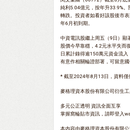
純利5.04億元，按年升33.9
轉跌。投資者如看好該股後市表
年6月初到期。
中資電訊股繼上周五（9日）顯著
股價今早靠穩，4.2元水平失
日累計錄得逾150萬元資金流
有意作相關輪證部署，可留意國
* 截至2024年8月13日，資料
麥格理資本股份有限公司衍生工
多元公正透明 資訊全面互享
掌握窩輪貼市資訊，請即登入warran
本內容由麥格理資本股份有限公司 (“MCL”